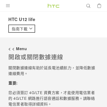
產品
HTC U12 life‎
VIVE
指南下載
G REIGNS
智慧型手機
< < Menu
配件
開啟或關閉數據連線
VIVERSE
關閉數據連線有助於延長電池續航力，並降低數據
連線費用。
優惠專區
重要:
焦點訊息
銷售門市
您必須簽訂 4G/
LTE
資費方案，才能使用電信業者
校園專案
銷售通路
支援服務
的 4G/
LTE
網路進行語音通話和數據服務。請聯絡
企業採購
電信業者取得詳細資料。
VIVELAND