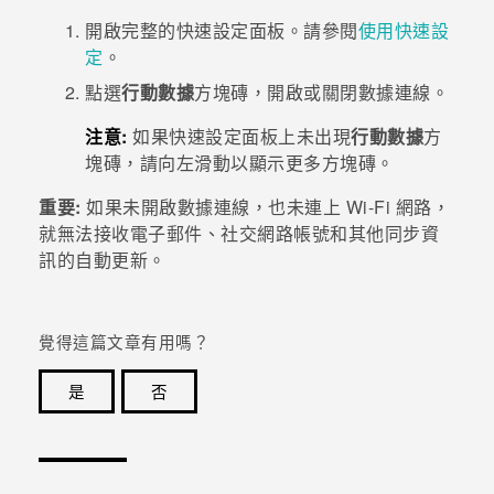
開啟完整的
快速設定
面板。請參閱
使用
快速設
登入
定
。
點選
行動數據
方塊磚，開啟或關閉數據連線。
注意:
如果快速設定面板上未出現
行動數據
方
塊磚，請向左滑動以顯示更多方塊磚。
重要:
如果未開啟數據連線，也未連上
Wi-Fi
網路，
就無法接收電子郵件、社交網路帳號和其他同步資
訊的自動更新。
覺得這篇文章有用嗎？
是
否
感謝您！您的意見回報可協助他人查看最實用的資訊。