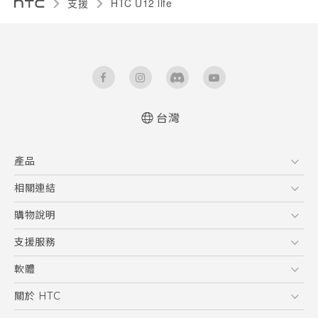
支援
HTC U12 life‎
台灣
快速入門手冊
產品
使用手冊
5G
相關連結
智慧型手機
HTC Research
購物說明
配件
購物須知
支援服務
VIVE
訂單管理
到府收送維修服務
軟體
付款方式
服務中心資訊
應用程式
關於 HTC
售後服務
客戶服務佈告欄
手機功能