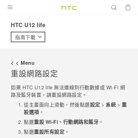
產品
HTC U12 life‎
VIVE
指南下載
G REIGNS
智慧型手機
< < Menu
配件
重設網路設定
VIVERSE
如果
HTC U12 life
無法連線到行動數據或
Wi-Fi
網
路及
藍牙
裝置，請重設網路設定。
優惠專區
從
主畫面
向上滑動，然後點選
設定
>
系統
>
重
焦點訊息
銷售門市
設選項
。
校園專案
點選
重設 Wi-Fi、行動網路和藍牙
。
銷售通路
支援服務
點選
重設所有設定
。
企業採購
VIVELAND