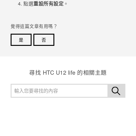
點選
重設所有設定
。
登入
覺得這篇文章有用嗎？
是
否
感謝您！您的意見回報可協助他人查看最實用的資訊。
尋找 HTC U12 life 的相關主題