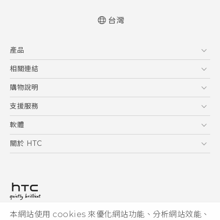
台灣
快速入門手冊
產品
使用手冊
5G
相關連結
智慧型手機
HTC Research
購物說明
配件
購物須知
支援服務
VIVE
訂單管理
到府收送維修服務
軟體
付款方式
服務中心資訊
應用程式
關於 HTC
售後服務
客戶服務佈告欄
手機功能
ESG
常見問題
產品有限保固說明
相機工具
新聞稿
HTC Sync Manager
投資人
加入 HTC
本網站使用 cookies 來優化網站功能、分析網站效能、
© 2011-2026 HTC Corporation