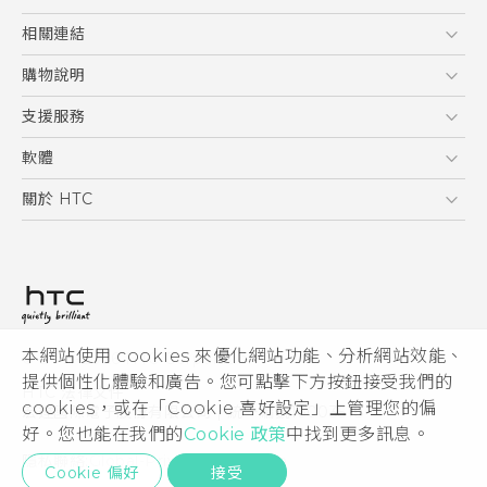
5G
相關連結
智慧型手機
HTC Research
購物說明
配件
購物須知
支援服務
VIVE
訂單管理
到府收送維修服務
軟體
付款方式
服務中心資訊
應用程式
關於 HTC
售後服務
客戶服務佈告欄
手機功能
ESG
常見問題
產品有限保固說明
相機工具
新聞稿
HTC Sync Manager
投資人
加入 HTC
本網站使用 cookies 來優化網站功能、分析網站效能、
© 2011-2026 HTC Corporation
隱私權政策
提供個性化體驗和廣告。您可點擊下方按鈕接受我們的
HTC 法律文件
產品安全性
cookies，或在「Cookie 喜好設定」上管理您的偏
宏達國際電子股份有限公司 | 統一編號16003518
好。您也能在我們的
Cookie 政策
中找到更多訊息。
Cookie
隱私聯絡:
Global-Privacy@htc.com
Security and Privacy Whitepaper
Cookie 偏好
接受