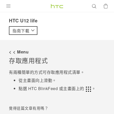
產品
HTC U12 life‎
VIVE
指南下載
G REIGNS
智慧型手機
< < Menu
配件
存取應用程式
VIVERSE
有兩種簡單的方式可存取應用程式清單。
優惠專區
從
主畫面
向上滑動。
點選
HTC BlinkFeed
或
主畫面
上的
。
焦點訊息
銷售門市
校園專案
銷售通路
支援服務
覺得這篇文章有用嗎？
企業採購
VIVELAND