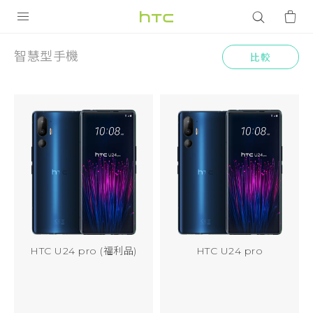
HTC
智
產品
智慧型手機
比較
VIVE
慧
G REIGNS
型
智慧型手機
手
配件
機
VIVERSE
優惠專區
焦點訊息
銷售門市
HTC U24 pro (福利品)
HTC U24 pro
校園專案
銷售通路
支援服務
企業採購
VIVELAND