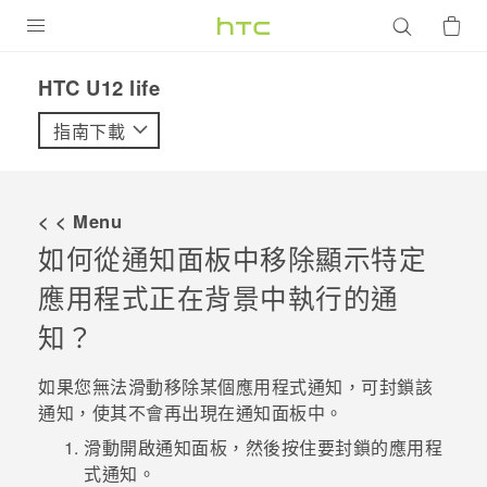
產品
HTC U12 life‎
VIVE
指南下載
G REIGNS
智慧型手機
< < Menu
配件
如何從通知面板中移除顯示特定
應用程式正在背景中執行的通
VIVERSE
知？
優惠專區
如果您無法滑動移除某個應用程式通知，可封鎖該
焦點訊息
銷售門市
通知，使其不會再出現在通知面板中。
校園專案
銷售通路
支援服務
滑動開啟通知面板，然後按住要封鎖的應用程
企業採購
式通知。
VIVELAND