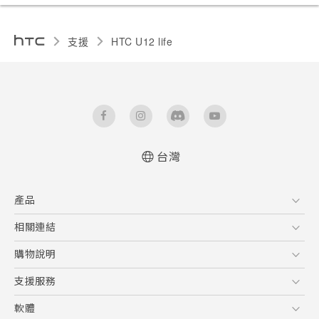
支援
HTC U12 life‎
台灣
快速入門手冊
產品
使用手冊
5G
相關連結
智慧型手機
HTC Research
購物說明
配件
購物須知
支援服務
VIVE
訂單管理
到府收送維修服務
軟體