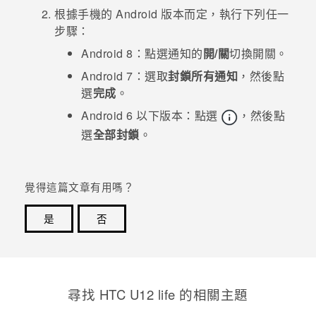
根據手機的
Android
版本而定，執行下列任一
登入
步驟：
Android
8：
點選
通知
的
開/關
切換開關。
Android
7：
選取
封鎖所有通知
，然後點
選
完成
。
Android
6 以下版本：
點選
，然後點
選
全部封鎖
。
覺得這篇文章有用嗎？
是
否
感謝您！您的意見回報可協助他人查看最實用的資訊。
尋找 HTC U12 life 的相關主題