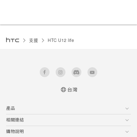
支援
HTC U12 life‎
台灣
快速入門手冊
產品
使用手冊
5G
相關連結
智慧型手機
HTC Research
購物說明