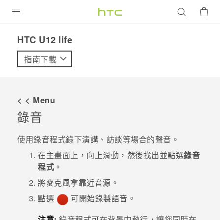
產品
HTC U12 life‎
VIVE
指南下載
G REIGNS
智慧型手機
< < Menu
配件
錄音
VIVERSE
使用
錄音程式
錄下演講、訪談等場合的聲音。
優惠專區
在
主畫面
上，向上滑動，然後找出並點選
錄音
程式
。
焦點訊息
銷售門市
將麥克風拿靠近音源。
校園專案
銷售通路
支援服務
點選
可開始錄製語音。
企業採購
注意:
錄音程式
可在背景中執行，讓您同時在
VIVELAND