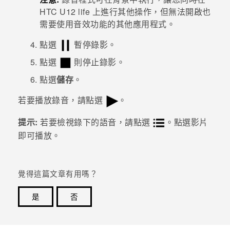
HTC U12 life
上進行其他操作，但無法開啟也
登入
需要使用音效功能的其他應用程式。
點選
暫停錄影。
點選
則停止錄影。
點選
儲存
。
若要播放錄音，請點選
。
提示:
若要檢視錄下的語音，請點選
。點選影片
即可播放。
覺得這篇文章有用嗎？
是
否
感謝您！您的意見回報可協助他人查看最實用的資訊。