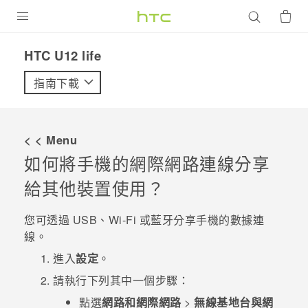
產品
HTC U12 life‎
VIVE
指南下載
G REIGNS
智慧型手機
< < Menu
配件
如何將手機的網際網路連線分享
給其他裝置使用？
VIVERSE
優惠專區
您可透過 USB、
Wi-Fi
或
藍牙
分享手機的數據連
線。
焦點訊息
銷售門市
進入
設定
。
校園專案
銷售通路
支援服務
請執行下列其中一個步驟：
企業採購
點選
網路和網際網路
>
無線基地台與網
VIVELAND