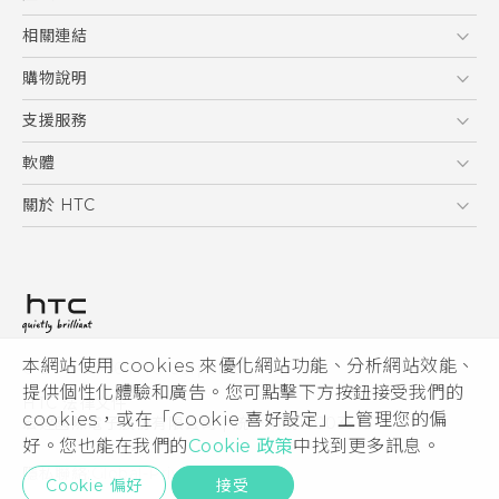
5G
相關連結
智慧型手機
HTC Research
購物說明
配件
購物須知
支援服務
VIVE
訂單管理
到府收送維修服務
軟體
付款方式
服務中心資訊
應用程式
關於 HTC
售後服務
客戶服務佈告欄
手機功能
ESG
常見問題
產品有限保固說明
相機工具
新聞稿
HTC Sync Manager
投資人
加入 HTC
本網站使用 cookies 來優化網站功能、分析網站效能、
© 2011-2026 HTC Corporation
隱私權政策
提供個性化體驗和廣告。您可點擊下方按鈕接受我們的
HTC 法律文件
產品安全性
cookies，或在「Cookie 喜好設定」上管理您的偏
宏達國際電子股份有限公司 | 統一編號16003518
好。您也能在我們的
Cookie 政策
中找到更多訊息。
Cookie
隱私聯絡:
Global-Privacy@htc.com
Security and Privacy Whitepaper
Cookie 偏好
接受