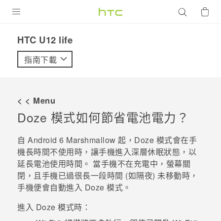
產品
HTC U12 life‎
VIVE
指南下載
G REIGNS
智慧型手機
< < Menu
配件
Doze 模式如何節省電池電力？
VIVERSE
自
Android
6 Marshmallow 起，Doze 模式會在手
機長時間不使用時，讓手機進入深層休眠狀態，以
優惠專區
延長電池使用時間。 當手機不在充電中，螢幕關
閉，且手機已過很長一段時間 (如隔夜) 未移動時，
焦點訊息
銷售門市
手機便會自動進入 Doze 模式。
校園專案
銷售通路
支援服務
進入 Doze 模式時：
企業採購
VIVELAND