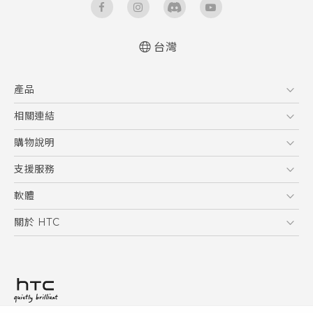
台灣
快速入門手冊
產品
使用手冊
5G
相關連結
智慧型手機
HTC Research
購物說明
配件
購物須知
支援服務
VIVE
訂單管理
到府收送維修服務
軟體
付款方式
服務中心資訊
應用程式
關於 HTC
售後服務
客戶服務佈告欄
手機功能
ESG
常見問題
產品有限保固說明
相機工具
新聞稿
HTC Sync Manager
投資人
加入 HTC