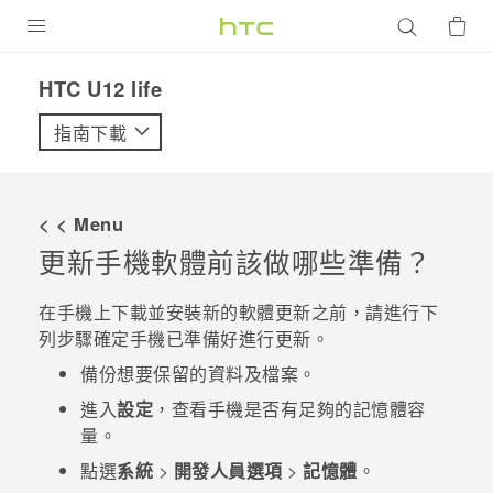
產品
HTC U12 life‎
VIVE
指南下載
G REIGNS
智慧型手機
< < Menu
配件
更新手機軟體前該做哪些準備？
VIVERSE
在手機上下載並安裝新的軟體更新之前，請進行下
列步驟確定手機已準備好進行更新。
優惠專區
備份想要保留的資料及檔案。
焦點訊息
銷售門市
進入
設定
，查看手機是否有足夠的記憶體容
校園專案
量。
銷售通路
支援服務
點選
系統
>
開發人員選項
>
記憶體
。
企業採購
VIVELAND