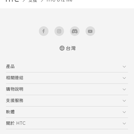
台灣
快速入門手冊
產品
使用手冊
5G
相關連結
智慧型手機
HTC Research
購物說明
配件
購物須知
支援服務
VIVE
訂單管理
到府收送維修服務
軟體
付款方式
服務中心資訊
應用程式
關於 HTC
售後服務
客戶服務佈告欄
手機功能
ESG