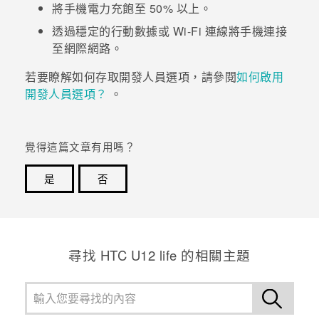
將手機電力充飽至 50% 以上。
登入
透過穩定的行動數據或
Wi-Fi
連線將手機連接
至網際網路。
若要瞭解如何存取
開發人員選項
，請參閱
如何啟用
開發人員選項？
。
覺得這篇文章有用嗎？
是
否
感謝您！您的意見回報可協助他人查看最實用的資訊。
尋找 HTC U12 life 的相關主題