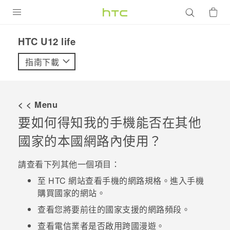
產品
HTC U12 life‎
VIVE
指南下載
G REIGNS
智慧型手機
< < Menu
配件
要如何得知我的手機能否在其他
國家的本國網路內使用？
VIVERSE
優惠專區
請查看下列其他一個項目：
至 HTC 網站查看手機的網路規格。進入手機
焦點訊息
銷售門市
購買國家的網站。
校園專案
銷售通路
支援服務
查看您將要前往的國家支援的網路頻段。
企業採購
查看電信業者是否啟用跨國漫遊。
VIVELAND