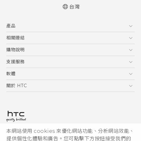
台灣
快速入門手冊
產品
使用手冊
5G
相關連結
智慧型手機
HTC Research
購物說明
配件
購物須知
支援服務
VIVE
訂單管理
到府收送維修服務
軟體
付款方式
服務中心資訊
應用程式
關於 HTC
售後服務
客戶服務佈告欄
手機功能
ESG
常見問題
產品有限保固說明
相機工具
新聞稿
HTC Sync Manager
投資人
加入 HTC
本網站使用 cookies 來優化網站功能、分析網站效能、
© 2011-2026 HTC Corporation
隱私權政策
提供個性化體驗和廣告。您可點擊下方按鈕接受我們的