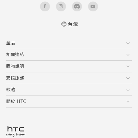
台灣
快速入門手冊
產品
使用手冊
5G
相關連結
智慧型手機
HTC Research
購物說明
配件
購物須知
支援服務
VIVE
訂單管理
到府收送維修服務
軟體
付款方式
服務中心資訊
應用程式
關於 HTC
售後服務
客戶服務佈告欄
手機功能
ESG
常見問題
產品有限保固說明
相機工具
新聞稿
HTC Sync Manager
投資人