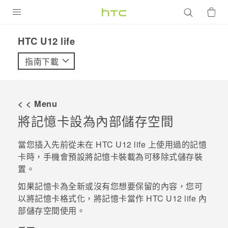
產品
HTC U12 life‎
VIVE
指南下載
G REIGNS
智慧型手機
< < Menu
配件
將記憶卡設為內部儲存空間
VIVERSE
當您插入先前從未在
HTC U12 life
上使用過的記憶
卡時，手機會預設將記憶卡裝載為可移除式儲存裝
優惠專區
置。
焦點訊息
銷售門市
如果記憶卡為全新或沒有您想要保留的內容，您可
以將記憶卡格式化，將記憶卡當作
HTC U12 life
內
校園專案
銷售通路
支援服務
部儲存空間使用。
企業採購
VIVELAND