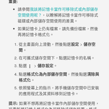
重要:
請參閱
我該將記憶卡當作可移除式或內部儲存
登入
空間使用呢？
，以瞭解將記憶卡當作可移除式
磁碟或內部儲存空間使用的差異。
如果記憶卡上仍有檔案，請先備份檔案，然後
再將記憶卡格式化。
從
主畫面
向上滑動，然後點選
設定
>
儲存空
間
。
在
可攜式儲存空間
下，點選記憶卡的名稱。
點選
>
儲存設定
。
點選
格式化為內部儲存空間
，然後點選
清除與
格式化
。
依照螢幕上的指示，將手機儲存空間中已安裝
的應用程式及其資料移到記憶卡。
提示:
如果不想再將記憶卡當作內部儲存空間使用，