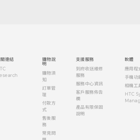
快速入門手冊
使用手冊
相關連結
購物說
支援服務
軟體
明
TC
到府收送維修
應用程
購物須
esearch
服務
手機功
知
服務中心資訊
相機工
訂單管
客戶服務佈告
HTC S
理
欄
Manag
付款方
產品有限保固
式
說明
售後服
務
常見問
題