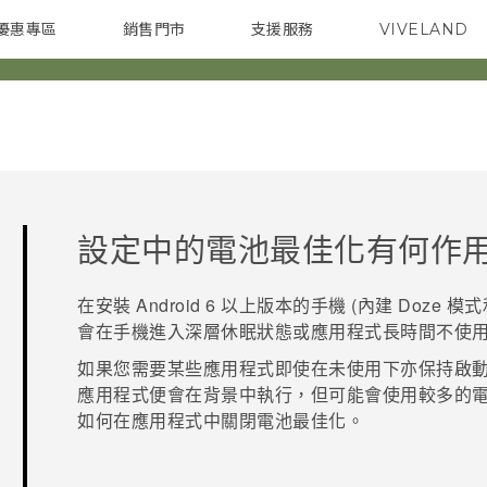
優惠專區
銷售門市
支援服務
VIVELAND
焦點訊息
智慧型手機
校園專案
銷售通路
配件
企業採購
設定中的電池最佳化有何作
在安裝
Android
6 以上版本的手機 (內建 Doze
會在手機進入深層休眠狀態或應用程式長時間不使
如果您需要某些應用程式即使在未使用下亦保持啟
應用程式便會在背景中執行，但可能會使用較多的電
如何在應用程式中關閉電池最佳化。