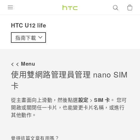
產品
HTC U12 life‎
VIVE
指南下載
G REIGNS
智慧型手機
< < Menu
配件
使用雙網路管理員管理
nano SIM
卡
VIVERSE
優惠專區
從
主畫面
向上滑動，然後點選
設定
>
SIM 卡
。
您可
開啟或關閉任一卡片，也能變更卡片名稱，或進行
焦點訊息
銷售門市
其他動作。
校園專案
銷售通路
支援服務
企業採購
覺得這篇文章有用嗎？
VIVELAND