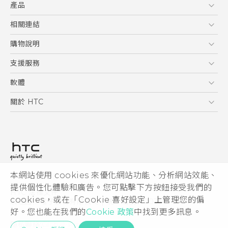
產品
使用手冊
5G
相關連結
智慧型手機
HTC Research
購物說明
配件
購物須知
支援服務
VIVE
訂單管理
到府收送維修服務
軟體
付款方式
服務中心資訊
應用程式
關於 HTC
售後服務
客戶服務佈告欄
手機功能
ESG
常見問題
產品有限保固說明
相機工具
新聞稿
HTC Sync Manager
投資人
加入 HTC
本網站使用 cookies 來優化網站功能、分析網站效能、
© 2011-2026 HTC Corporation
隱私權政策
提供個性化體驗和廣告。您可點擊下方按鈕接受我們的
HTC 法律文件
產品安全性
cookies，或在「Cookie 喜好設定」上管理您的偏
宏達國際電子股份有限公司 | 統一編號16003518
好。您也能在我們的
Cookie 政策
中找到更多訊息。
Cookie
隱私聯絡:
Global-Privacy@htc.com