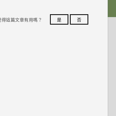
覺得這篇文章有用嗎？
是
否
您的意見回報可協助他人查看最實用的資訊。