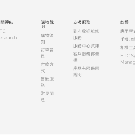
快速入門手冊
使用手冊
相關連結
購物說
支援服務
軟體
明
TC
到府收送維修
應用程
購物須
esearch
服務
手機功
知
服務中心資訊
相機工
訂單管
客戶服務佈告
HTC S
理
欄
Manag
付款方
產品有限保固
式
說明
售後服
務
常見問
題