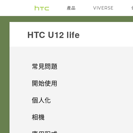
產品
VIVERSE
VIVE
G REIGNS
HTC U12 life‎
常見問題
無線與網路
開始使用
應用程式
手機上的各種便利功能
如何將手機的網際網路連線分享
個人化
給其他裝置使用？
設定與其他
打開包裝與設定
為何手機上的應用程式會當機並
主畫面配置與字型
Android 8.0
相機
強制關閉？
要如何得知我的手機能否在其他
儲存空間
熟悉新手機的功能
如何找出手機的 IMEI/MEID 和
小工具與捷徑
國家的本國網路內使用？
HTC U12 life 概觀
完全個人專屬
拍照和錄影
新增或移除小工具面板