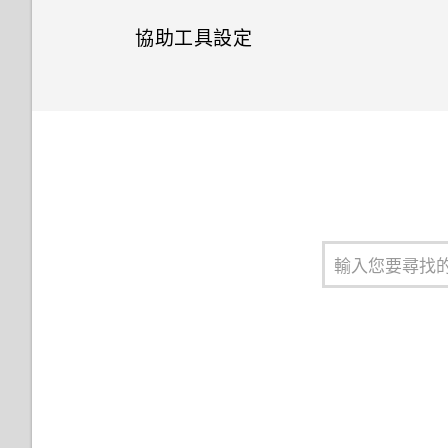
協助工具設定
如何重新啟動手機以進入安全模
為 nano SIM 卡指派 PIN 碼
如何在郵件應用程式內登入我的
式？
Microsoft 電子郵件帳號？
協助工具設定
設定螢幕鎖定
如何從通知面板中移除顯示特定
應用程式正在背景中執行的通
使用 TalkBack 操作 HTC U12
設定智慧鎖
知？
life
關閉鎖定螢幕