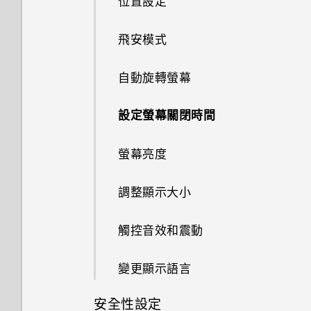
位置設定
將記憶卡設為內部儲存空間
顯示氣象？
PIN 碼或圖形該怎麼辦？
氣象
重新啟動 HTC U12 life (軟體重
如何使用硬體按鍵重新啟動手
應用程式捷徑
使用自拍計時器拍照
與藍牙裝置解除配對
通話期間可以執行的動作
應用程式電池最佳化
設)
使用雙網路管理員管理 nano
連線到 VPN
機？
如果無法安裝軟體更新，該怎麼
飛安模式
在手機儲存空間和記憶卡之間移
為何應用程式圖示不再顯示未讀
手機遺失或遭竊時該怎麼辦？
SIM 卡
辦？
時鐘
切換最近使用的應用程式
動應用程式及資料
訊息和通知等未讀項目數量？
拍攝全景相片
使用藍牙接收檔案
通知
安裝數位憑證
如果手機不斷重新啟動或無法開
自動旋轉螢幕
何謂智慧鎖及如何使用？
指紋辨識器
機進入主畫面，該怎麼辦？
如何測試手機上的音訊、顯示和
同時使用兩個應用程式
在記憶卡之間移動檔案
為何說出「OK Google」無法啟
使用 NFC
其他功能？
選取、複製及貼上文字
使用 HTC U12 life 作為 Wi-Fi
設定螢幕關閉時間
動 Google 個人助理？
為何重新開啟或開啟手機時出現
熱點
手機無法充電時該怎麼做？
使用子母畫面
在手機儲存空間和記憶卡之間複
要求我輸入密碼以解密手機？
為何手機反應緩慢且靜止不動？
輸入文字
螢幕亮度
製或移動檔案
我經常因為誤觸最近使用的應用
透過 USB 網路共用分享手機的
為何電池電力消耗如此快速？
控制應用程式權限
程式或返回鍵而退出正在玩的遊
移除螢幕鎖時出現裝置保護功能
網際網路連線
為何手機會自動關機？
中文輸入
調整顯示大小
戲。如何避免此狀況？
在 HTC U12 life 和電腦之間複
將停止運作的訊息，裝置保護是
製檔案
什麼意思？
結束或關閉應用程式最好的方式
觸控音效和震動
何謂螢幕固定功能？如何固定應
為何？
用程式？
卸載記憶卡
為何手機設定螢幕鎖密碼後仍不
變更顯示語言
會鎖住？
如何查看手機內建的記憶體容量
Google Play Protect 有何作
及使用量？
安全性設定
用？如何查看功能是否啟用？