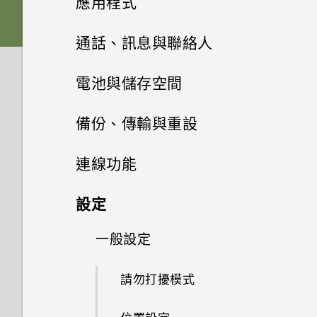
應用程式
序號？
如何知道我是否在手機上安裝了
電源與充電
更新
如何將檔案與資料夾複製或移到
音效偏好設定
惡意的第三方應用程式？
HTC Sense 主畫面
我透過藍牙傳送了一些檔案到電
插入 nano SIM 卡和 microSD
啟動列
記憶卡？
變更主畫面
Google 相簿
相機基本資訊
通話、訊息與聯絡人
為何手機會對我說話？如何關閉
備份與傳輸
腦。檔案存到哪裡去了？
卡
Doze 模式如何節省電池電力？
此功能？
軟體與應用程式更新
如何設定預設的簡訊應用程式？
開啟或關閉睡眠模式
變更來電鈴聲
新增主畫面小工具
安裝及移除應用程式
如何檢視 USB 隨身碟內的檔案
主畫面桌布
拍攝相片
手機通話功能
Google 相簿功能介紹
通話與 SIM 卡
電池與儲存空間
如何在電信業者的網路中新增存
如何備份相片及影片？
為電池充電
Android 中的應用程式待機如何
與資料夾？
如何啟用或停用裝置管理員應用
安裝軟體更新
如何顯示執行中應用程式的清
鎖定螢幕
取點？
變更通知音效
使用應用程式
節省電池電力？
新增主畫面捷徑
簡訊與多媒體簡訊
從 Google Play 商店取得應用
相機
變更預設字型大小
程式？
在散景模式下變更焦點
檢視相片及影片
電池
通話記錄
單？
我能將 Micro SIM 卡剪小為
備份、傳輸與重設
如何在手機與電腦之間複製檔
切換手機開關
程式
我將記憶卡格式化以作為內部儲
安裝應用程式更新
Nano SIM 卡以裝入手機內嗎？
HTC 應用程式
觸控手勢
案？
設定預設音量
聯絡人
設定預設應用程式
音效與顯示
設定中的電池最佳化有何作用？
分類小工具面板和啟動列上的應
存空間使用時，卻出現該記憶卡
儲存空間
透過 Android 訊息傳送簡訊或
為何拍攝的人像照在電腦上會以
拍攝連續的相片
編輯相片
切換靜音、震動和一般模式
備份與重設
延長電池使用時間的提示
使用應用程式時不斷出現要求授
連線功能
初次設定手機
用程式
速度太慢的訊息。為什麼？
從網路下載應用程式
多媒體簡訊
橫向顯示？
錄音程式
從 Google Play 商店安裝應用
予權限的提示。為什麼？
Boost+
認識手機設定
系統效能
設定應用程式連結
聯絡人清單
如何節省電池電力？
我認為麥克風壞了。我該怎麼
釋放儲存空間
程式更新
拍攝影片
剪輯影片
設定多方通話
使用省電模式
網際網路連線
備份 HTC U12 life
設定
新增社交網路、電子郵件帳號等
移動主畫面項目
我的手機是全新的，但可用儲存
做？
解除安裝應用程式
相片看起來模糊不清嗎？以下有
錄音
安全性
如何啟用開發人員選項？
HTC BlinkFeed
使用快速設定
手機異常過熱或溫度過高時該怎
空間卻比總容量少。為什麼？
停用應用程式
新增新的聯絡人
螢幕關閉一段時間後，為何我無
一些拍照秘訣
儲存空間類型
無線分享
拍攝自拍照
撥打電話
顯示電池百分比
重設網路設定
一般設定
開啟或關閉數據連線
麼辦？
選擇要用於數據連線的 nano
法接收郵件與即時訊息通知？網
移除主畫面項目
如何無法在 Google Play Music
如何在重設手機後通過 Google
HTC 主題
擷取手機畫面
SIM 卡
路電台廣播也停止了。
使用 microSD 記憶卡作為可移
存取應用程式
編輯聯絡人的資訊
我該將記憶卡當作可移除式或內
拍攝自拍影片
中播放 WMA 音樂檔？
開啟或關閉藍牙
登入畫面？
收到來電
查看電池用量
重設 HTC U12 life (硬體重設)
管理數據使用量
如何查看手機最新的軟體更新？
請勿打擾模式
除式儲存裝置和使用內部儲存空
部儲存空間使用呢？
郵件
旅行模式
間有何不同？
選擇用來傳送 SMS 和 MMS 的
手機無法開機時該怎麼做？
排列應用程式
將聯絡人分組成標籤
使用美膚功能
GPS 關閉時能否在鎖定螢幕上
連接藍牙耳機
忘記了手機的螢幕鎖定密碼、
緊急電話
查看電池記錄
SIM 卡
Wi-Fi 連線
更新手機軟體前該做哪些準備？