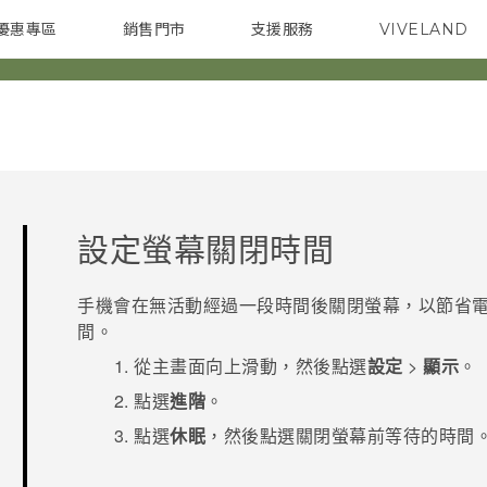
優惠專區
銷售門市
支援服務
VIVELAND
焦點訊息
智慧型手機
校園專案
銷售通路
配件
企業採購
設定螢幕關閉時間
手機會在無活動經過一段時間後關閉螢幕，以節省電
間。
從
主畫面
向上滑動，然後點選
設定
>
顯示
。
點選
進階
。
點選
休眠
，然後點選關閉螢幕前等待的時間