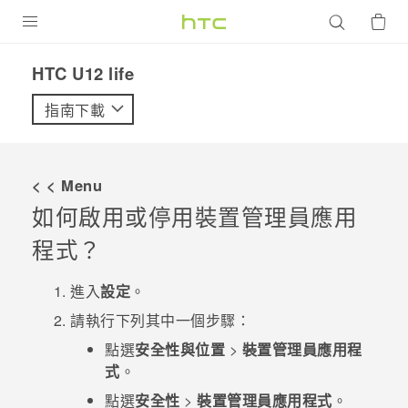
產品
HTC U12 life‎
VIVE
指南下載
G REIGNS
智慧型手機
< < Menu
配件
如何啟用或停用裝置管理員應用
程式？
VIVERSE
優惠專區
進入
設定
。
請執行下列其中一個步驟：
焦點訊息
銷售門市
點選
安全性與位置
>
裝置管理員應用程
校園專案
銷售通路
支援服務
式
。
企業採購
點選
安全性
>
裝置管理員應用程式
。
VIVELAND