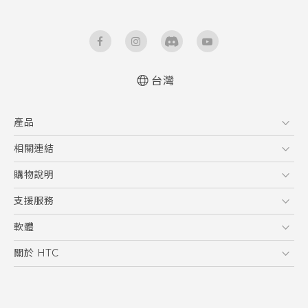
台灣
快速入門手冊
產品
使用手冊
5G
相關連結
智慧型手機
HTC Research
購物說明
配件
購物須知
支援服務
VIVE
訂單管理
到府收送維修服務
軟體
付款方式
服務中心資訊
應用程式
關於 HTC
售後服務
客戶服務佈告欄
手機功能
ESG
常見問題
產品有限保固說明
相機工具
新聞稿