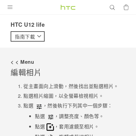
產品
HTC U12 life‎
VIVE
指南下載
G REIGNS
智慧型手機
< < Menu
配件
編輯相片
VIVERSE
從主畫面向上滑動，然後找出並點選
相片
。
優惠專區
點選相片縮圖，以全螢幕檢視相片。
點選
，然後執行下列其中一個步驟：
焦點訊息
銷售門市
點選
，調整亮度、顏色等。
校園專案
銷售通路
支援服務
點選
，套用濾鏡至相片。
企業採購
VIVELAND