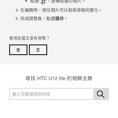
點選
，旋轉或裁切相片。
在編輯時，按住相片可比較與原稿的變化。
登入
完成調整後，點選
儲存
。
覺得這篇文章有用嗎？
是
否
感謝您！您的意見回報可協助他人查看最實用的資訊。
尋找 HTC U12 life 的相關主題