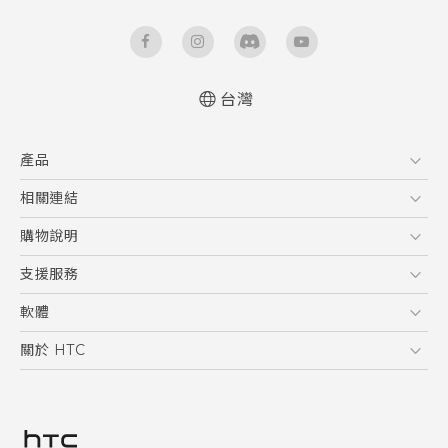
台灣
快速入門手冊
產品
使用手冊
5G
相關連結
智慧型手機
HTC Research
購物說明
配件
購物須知
支援服務
VIVE
訂單管理
到府收送維修服務
軟體
付款方式
服務中心資訊
應用程式
關於 HTC
售後服務
客戶服務佈告欄
手機功能
ESG
常見問題
產品有限保固說明
相機工具
新聞稿
HTC Sync Manager
投資人