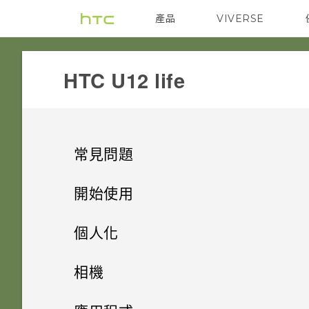
產品
VIVERSE
VIVE
G REIGNS
HTC U12 life‎
常見問題
無線與網路
開始使用
應用程式
手機上的各種便利功能
如何將手機的網際網路連線分享
個人化
給其他裝置使用？
設定與其他
打開包裝與設定
為何手機上的應用程式會當機並
主畫面配置與字型
Android 8.0
相機
強制關閉？
要如何得知我的手機能否在其他
儲存空間
熟悉新手機的功能
如何找出手機的 IMEI/MEID 和
小工具與捷徑
國家的本國網路內使用？
HTC U12 life 概觀
完全個人專屬
拍照和錄影
新增或移除小工具面板