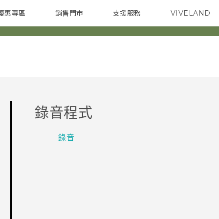
優惠專區
銷售門市
支援服務
VIVELAND
焦點訊息
智慧型手機
校園專案
銷售通路
配件
企業採購
錄音程式
錄音