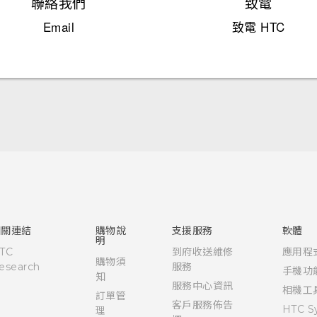
聯絡我們
致電
Email
致電 HTC
快速入門手冊
使用手冊
相關連結
購物說
支援服務
軟體
明
TC
到府收送維修
應用程
購物須
esearch
服務
手機功
知
服務中心資訊
相機工
訂單管
客戶服務佈告
HTC S
理