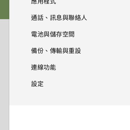
應用程式
序號？
如何知道我是否在手機上安裝了
電源與充電
更新
如何將檔案與資料夾複製或移到
音效偏好設定
惡意的第三方應用程式？
HTC Sense 主畫面
我透過藍牙傳送了一些檔案到電
插入 nano SIM 卡和 microSD
啟動列
記憶卡？
變更主畫面
Google 相簿
相機基本資訊
通話、訊息與聯絡人
為何手機會對我說話？如何關閉
備份與傳輸
腦。檔案存到哪裡去了？
卡
Doze 模式如何節省電池電力？
此功能？
軟體與應用程式更新
如何設定預設的簡訊應用程式？
開啟或關閉睡眠模式
變更來電鈴聲
新增主畫面小工具
安裝及移除應用程式
如何檢視 USB 隨身碟內的檔案
主畫面桌布
拍攝相片
手機通話功能
Google 相簿功能介紹
通話與 SIM 卡
電池與儲存空間
如何在電信業者的網路中新增存
如何備份相片及影片？
為電池充電
Android 中的應用程式待機如何
與資料夾？
如何啟用或停用裝置管理員應用
安裝軟體更新
如何顯示執行中應用程式的清
鎖定螢幕
取點？
變更通知音效
使用應用程式
節省電池電力？
新增主畫面捷徑
簡訊與多媒體簡訊
從 Google Play 商店取得應用
相機
變更預設字型大小
程式？
在散景模式下變更焦點
檢視相片及影片
電池
通話記錄
單？
我能將 Micro SIM 卡剪小為
備份、傳輸與重設
如何在手機與電腦之間複製檔
切換手機開關
程式
我將記憶卡格式化以作為內部儲
安裝應用程式更新
Nano SIM 卡以裝入手機內嗎？
HTC 應用程式
觸控手勢
案？
設定預設音量
聯絡人
設定預設應用程式
音效與顯示
設定中的電池最佳化有何作用？
分類小工具面板和啟動列上的應
存空間使用時，卻出現該記憶卡
儲存空間
透過 Android 訊息傳送簡訊或
為何拍攝的人像照在電腦上會以
拍攝連續的相片
編輯相片
切換靜音、震動和一般模式
備份與重設
延長電池使用時間的提示
使用應用程式時不斷出現要求授
連線功能
初次設定手機
用程式
速度太慢的訊息。為什麼？
從網路下載應用程式
多媒體簡訊
橫向顯示？
錄音程式
從 Google Play 商店安裝應用
予權限的提示。為什麼？
Boost+
認識手機設定
系統效能
設定應用程式連結
聯絡人清單
如何節省電池電力？
我認為麥克風壞了。我該怎麼
釋放儲存空間
程式更新
拍攝影片
剪輯影片
設定多方通話
使用省電模式
網際網路連線
備份 HTC U12 life
設定
新增社交網路、電子郵件帳號等
移動主畫面項目
我的手機是全新的，但可用儲存
做？
解除安裝應用程式
相片看起來模糊不清嗎？以下有
錄音
安全性
如何啟用開發人員選項？
HTC BlinkFeed
使用快速設定
手機異常過熱或溫度過高時該怎
空間卻比總容量少。為什麼？
停用應用程式
新增新的聯絡人
螢幕關閉一段時間後，為何我無
一些拍照秘訣
儲存空間類型
無線分享
拍攝自拍照
撥打電話
顯示電池百分比
重設網路設定
一般設定
開啟或關閉數據連線
麼辦？
選擇要用於數據連線的 nano
法接收郵件與即時訊息通知？網
移除主畫面項目
如何無法在 Google Play Music
如何在重設手機後通過 Google
HTC 主題
擷取手機畫面
SIM 卡
路電台廣播也停止了。
使用 microSD 記憶卡作為可移
存取應用程式
編輯聯絡人的資訊
我該將記憶卡當作可移除式或內
拍攝自拍影片
安全性設定
中播放 WMA 音樂檔？
開啟或關閉藍牙
登入畫面？
收到來電
查看電池用量
重設 HTC U12 life (硬體重設)
管理數據使用量
如何查看手機最新的軟體更新？
請勿打擾模式
除式儲存裝置和使用內部儲存空
部儲存空間使用呢？
郵件
旅行模式
間有何不同？
選擇用來傳送 SMS 和 MMS 的
手機無法開機時該怎麼做？
排列應用程式
將聯絡人分組成標籤
協助工具設定
使用美膚功能
GPS 關閉時能否在鎖定螢幕上
連接藍牙耳機
忘記了手機的螢幕鎖定密碼、
緊急電話
為 nano SIM 卡指派 PIN 碼
查看電池記錄
SIM 卡
Wi-Fi 連線
更新手機軟體前該做哪些準備？