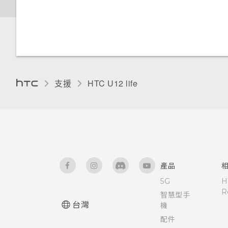
如何重新啟動手機以進入安全模
如何在郵件應用程式內登入我的
式？
Microsoft 電子郵件帳號？
如何從通知面板中移除顯示特定
應用程式正在背景中執行的通
支援
HTC U12 life‎
知？
產品
5G
H
R
智慧型手
台灣
機
配件