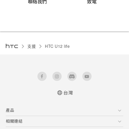
聯絡我們
致電
支援
HTC U12 life‎
台灣
快速入門手冊
產品
使用手冊
5G
相關連結