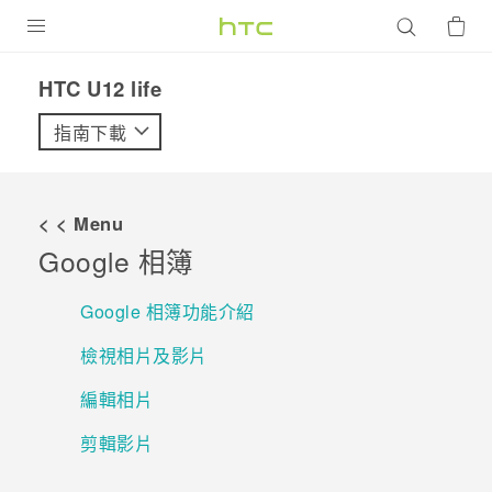
產品
HTC U12 life‎
VIVE
指南下載
G REIGNS
智慧型手機
< < Menu
配件
Google 相簿
VIVERSE
Google 相簿功能介紹
優惠專區
檢視相片及影片
焦點訊息
銷售門市
編輯相片
校園專案
銷售通路
支援服務
剪輯影片
企業採購
VIVELAND