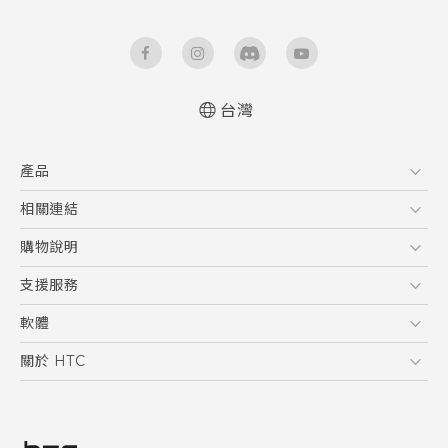
台灣
快速入門手冊
產品
使用手冊
5G
相關連結
智慧型手機
HTC Research
購物說明
配件
購物須知
支援服務
VIVE
訂單管理
到府收送維修服務
軟體
付款方式
服務中心資訊
應用程式
關於 HTC
售後服務
客戶服務佈告欄
手機功能
ESG
常見問題
產品有限保固說明
相機工具
新聞稿