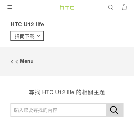
產品
HTC U12 life‎
VIVE
指南下載
G REIGNS
智慧型手機
< < Menu
配件
VIVERSE
尋找 HTC U12 life 的相關主題
優惠專區
焦點訊息
銷售門市
校園專案
銷售通路
支援服務
企業採購
VIVELAND