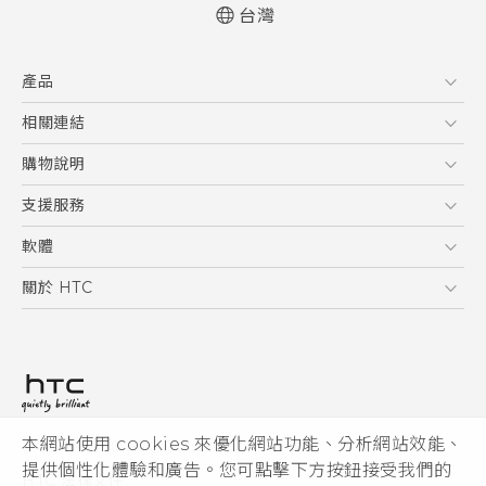
台灣
中文 - 快速入門手冊
產品
中文 - 使用手冊
English - Quick start guide
5G
相關連結
English - User manual
智慧型手機
HTC Research
購物說明
配件
購物須知
支援服務
VIVE
訂單管理
到府收送維修服務
軟體
付款方式
服務中心資訊
應用程式
關於 HTC
售後服務
客戶服務佈告欄
手機功能
ESG
常見問題
產品有限保固說明
相機工具
新聞稿
HTC Sync Manager
投資人
加入 HTC
本網站使用 cookies 來優化網站功能、分析網站效能、
© 2011-2026 HTC Corporation
隱私權政策
提供個性化體驗和廣告。您可點擊下方按鈕接受我們的
HTC 法律文件