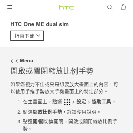
產品
HTC One ME dual sim‎
VIVE
指南下載
G REIGNS
智慧型手機
< < Menu
配件
開啟或關閉縮放比例手勢
VIVERSE
如果您視力不佳或只是想要放大畫面上的內容，可
以使用手指手勢放大手機畫面上的特定部分。
優惠專區
在
主畫面
上，點選
>
設定
>
協助工具
。
焦點訊息
銷售門市
點選
縮放比例手勢
，詳讀使用說明。
校園專案
銷售通路
支援服務
點選
開/關
切換開關，開啟或關閉縮放比例手
企業採購
勢。
VIVELAND