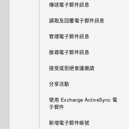
檢視 360 全景相片
開啟或關閉 HTC BlinkFeed
傳送電子郵件訊息
擷取手機畫面
GIF 建立工具
主畫面桌布
認識手機設定
關閉相機應用程式
更新專輯封面和演出者相片
變更影片播放速度
讀取及回覆電子郵件訊息
螢幕導覽按鈕
連拍合成
變更顯示字型
關於指紋辨識器
拍攝連續的相片
將歌曲設成鈴聲
剪輯影片
管理電子郵件訊息
新增第四個導覽按鈕
物件移除
啟動列
更新手機軟體
在散景模式下變更焦點
檢視歌詞
從影片中儲存相片
搜尋電子郵件訊息
重新排列導覽按鈕
幻影萬花筒
鈴聲、通知音效和鬧鐘
從 Play 商店取得應用程式
拍攝自拍和人物照的小秘訣
在 YouTube 中尋找音樂影片
在相片集中檢視 Zoe
接受或拒絕會議邀請
何謂 HTC Sense 首頁小工具？
雙重曝光
排列應用程式
從網路下載應用程式
使用瞬間美膚套用柔膚美化
收聽 FM 收音機
One 相片集
分享活動
設定 HTC Sense 首頁小工具
魔法幻境
新增主畫面小工具
解除安裝應用程式
使用自動自拍
何謂 HTC Connect？
使用 Exchange ActiveSync 電
設定住家及工作位置
魔法變臉
新增主畫面捷徑
子郵件
使用聲控自拍
使用 HTC Connect 分享媒體
手動切換位置
線形效果
編輯主畫面面板
新增電子郵件帳號
使用自拍計時器拍照
傳送音樂至 Blackfire 相容喇叭