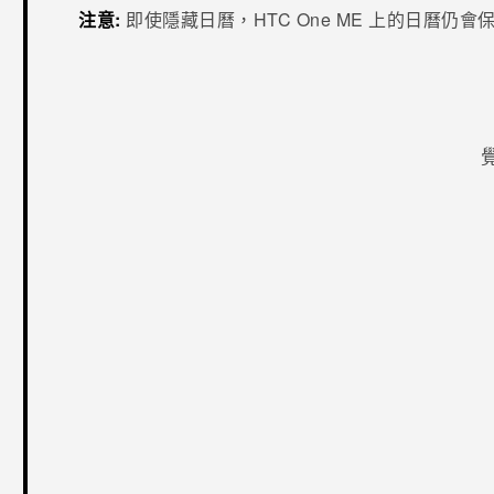
注意:
即使隱藏日曆，
HTC One ME
上的日曆仍會保
感謝您！