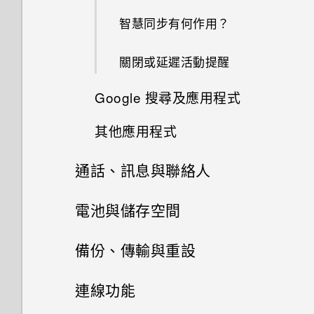
釘選及取消釘選應用程式
鏤空特效
變更主畫面
智慧同步有何作用？
使用連拍組合拍攝自拍照
將音樂傳送至支援 Qualcomm
AllPlay 智慧媒體平台的喇叭
新增應用程式至 HTC Sense 首
分類小工具面板和啟動列上的應
關閉或延遲活動提醒
使用前後合拍模式
頁小工具
用程式
HTC BoomSound Connect 應
Google 搜尋及應用程式
拍攝全景相片
用程式
開啟及關閉智慧資料夾
其他應用程式
使用 Google 即時資訊取得最當
拍攝360 全景相片
開啟或關閉 Motion Launch 手
下的資訊
勢
通話、訊息與聯絡人
需要更多詳細資料嗎？
使用 HDR
搜尋 HTC One ME 和網路
喚醒進入鎖定螢幕
手機通話功能
電池與儲存空間
個人化 HTC Dot View
慢動作錄影
瀏覽網頁
訊息
喚醒及解鎖
電源及儲存空間管理
使用智慧搜尋撥號
備份、傳輸與重設
HTC Dot View 沒有顯示最近撥
手動調整相機設定
打的電話嗎？
將網頁加入我的最愛
聯絡人
喚醒進入主畫面小工具面板
傳送簡訊 (SMS)
使用語音撥打電話
同步、備份及重設
顯示電池百分比
連線功能
將設定另存為拍攝模式
HTC Dot View 未顯示音樂控制
清除瀏覽器記錄
聯絡人清單