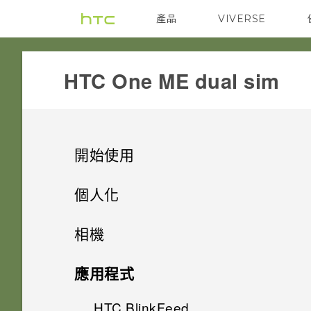
產品
VIVERSE
VIVE
G REIGNS
HTC One ME dual sim‎
開始使用
手機上的各種便利功能
個人化
打開包裝
手機設定及傳輸
個人化
相機
熟悉新手機的功能
個人化
HTC One ME
指紋感應器
相機
初次設定 HTC One ME
應用程式
HTC Sense 首頁
雙 Nano SIM 卡
何謂 主題應用程式？
影像
從雲端儲存空間還原備份
HTC BlinkFeed
相機畫面