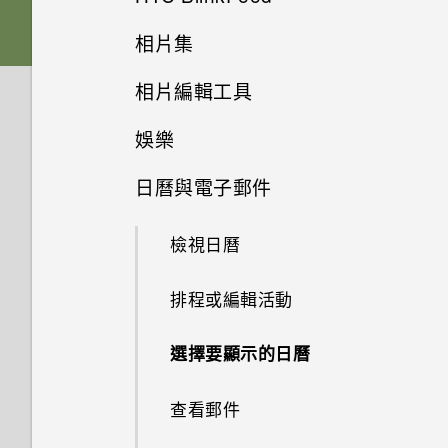
休眠模式
記憶卡
下載主題
相片集
音效
從 Android 手機傳輸內容
選擇拍攝模式
張貼到社交網路
將螢幕解鎖
相片編輯工具
電池
刪除主題
在相片集內檢視相片和影片
從 iPhone 傳輸內容的方式
縮放
從 HTC BlinkFeed 移除內容
娛樂
動作手勢
選取相片進行編輯
切換手機開關
將主題加入我的最愛
新增相片或影片至相簿
透過 iCloud 傳送 iPhone 內容
開啟或關閉相機閃光燈
餐廳推薦
日曆與電子郵件
切換 HTC BoomSound 的模式
觸控手勢
調整相片
使用雙網路管理員管理 Nano
重新建立自己的主題
將相片或影片複製或移至其他相
透過藍牙從舊手機傳輸聯絡人
拍攝相片
在 HTC BlinkFeed 上新增內容
SIM 卡
簿
的方式
檢視日曆
使用 HTC BoomSound 搭配耳
開啟應用程式
在相片上畫圖
混合及配對主題
取得聯絡人及其他內容的其他方
提示：如何拍出更棒的相片
機
需要使用手機的快速指引嗎？
新增相片及影片標籤
法
自訂重點消息摘要
排程或編輯活動
分享內容
套用相片濾鏡
尋找主題
拍攝影片
聆聽音樂
搜尋相片及影片
在手機和電腦之間傳送相片、影
儲存文章供日後觀賞
選擇要顯示的日曆
切換最近使用的應用程式
美化人物照
分享主題
片及音樂
在錄影期間拍照 — 影像相片
音樂播放清單
尋找配對的相片
何謂 HTC BlinkFeed？
查看郵件
重新整理內容
最佳表情
個人化設定
使用快速設定
使用音量鍵拍攝相片及影片
新增歌曲至現正播放清單