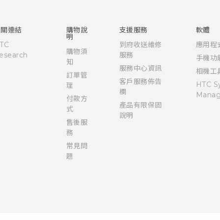
中文 - 使用手冊
English - Quick start guide
English - User manual
相關連結
購物說
支援服務
軟體
明
TC
到府收送維修
應用程
購物須
esearch
服務
手機功
知
服務中心資訊
相機工
訂單管
客戶服務佈告
HTC S
理
欄
Manag
付款方
產品有限保固
式
說明
售後服
務
常見問
題