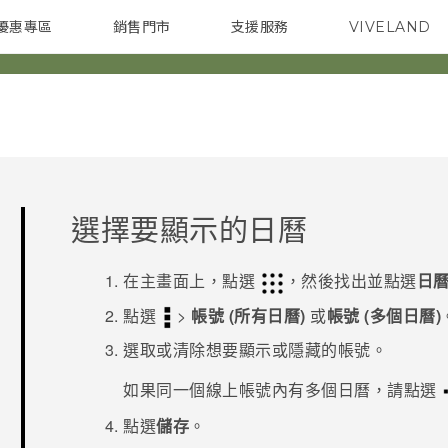
優惠專區
銷售門市
支援服務
VIVELAND
焦點訊息
智慧型手機
校園專案
銷售通路
配件
企業採購
選擇要顯示的日曆
在
主畫面
上，點選
，然後找出並點選
日
點選
>
帳號 (所有日曆)
或
帳號 (多個日曆)
選取或清除想要顯示或隱藏的帳號。
如果同一個線上帳號內有多個日曆，請點選
點選
儲存
。