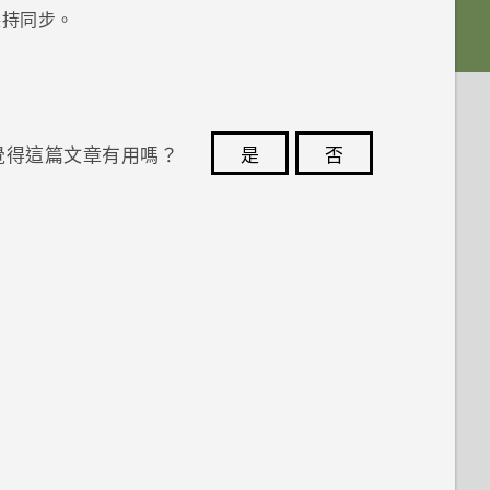
持同步。
覺得這篇文章有用嗎？
是
否
您的意見回報可協助他人查看最實用的資訊。