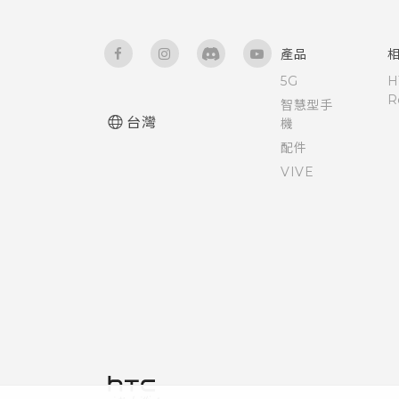
開啟或關閉縮放比例手勢
HTC Sense 鍵盤
使用 TalkBack 導覽 HTC One
產品
輸入文字
ME
5G
H
R
使用文字預測輸入文字
智慧型手
協助工具設定
台灣
機
配件
使用滑行鍵盤
VIVE
語音輸入文字
硬體或連線發生了問題嗎？