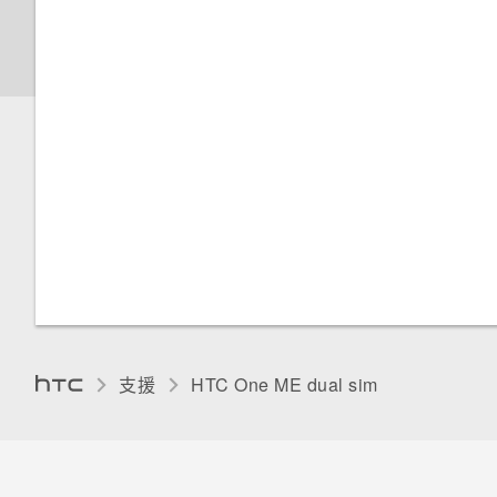
探索附近的景點
觸控音效和震動
HTC BlinkFeed 通知
通話記錄
搜尋位置
關於檔案管理員
將 iPhone 的內容和應用程式傳
私密聯絡人
送到 HTC 手機
使用塗鴉
變更螢幕語言
變更鎖定螢幕捷徑
切換靜音、震動和一般模式
規劃路線
取得協助
使用時鐘
手套模式
變更鎖定螢幕桌布
本國撥號
觀賞 YouTube 上的影片
重新啟動 HTC One ME (軟體重
查看氣象
安裝數位憑證
關閉鎖定螢幕
設)
建立影片播放清單
錄音
釘選目前的畫面
通知面板
重設 HTC One ME (硬體重設)
停用應用程式
管理應用程式通知
為 Nano SIM 卡指派 PIN 碼
支援
HTC One ME dual sim‎
通知 LED 指示燈
協助工具功能
選取、複製及貼上文字