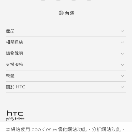
台灣
中文 - 快速入門手冊
產品
中文 - 使用手冊
English - Quick start guide
5G
相關連結
English - User manual
智慧型手機
HTC Research
購物說明
配件
購物須知
支援服務
VIVE
訂單管理
到府收送維修服務
軟體
付款方式
服務中心資訊
應用程式
關於 HTC
售後服務
客戶服務佈告欄
手機功能
ESG
常見問題
產品有限保固說明
相機工具
新聞稿
HTC Sync Manager
投資人
加入 HTC
本網站使用 cookies 來優化網站功能、分析網站效能、
© 2011-2026 HTC Corporation