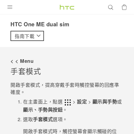
產品
HTC One ME dual sim‎
VIVE
指南下載
G REIGNS
智慧型手機
< < Menu
配件
手套模式
VIVERSE
開啟手套模式，提高穿戴手套時觸控螢幕的回應準
確度。
優惠專區
在
主畫面
上，點選
>
設定
>
顯示與手勢
或
焦點訊息
銷售門市
顯示、手勢與按鈕
。
校園專案
選取
手套模式
選項。
銷售通路
支援服務
企業採購
開啟手套模式時，觸控螢幕會顯示觸碰的位
VIVELAND