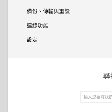
喚醒進入 HTC BlinkFeed
訊息
電源及儲存空間管理
使用智慧搜尋撥號
備份、傳輸與重設
使用Motion Launch Snap自動
聯絡人
啟動相機
傳送簡訊 (SMS)
使用語音撥打電話
同步、備份及重設
顯示電池百分比
連線功能
聯絡人清單
使用快速撥號撥打電話
傳送多媒體訊息 (MMS)
撥打分機號碼
查看電池用量
網際網路連線
新增社交網路、電子郵件帳號等
設定
設定個人檔案
Motion Launch 是什麼？
傳送群組訊息
無線分享
回撥未接來電
查看電池記錄
同步帳號
設定和隱私權
開啟或關閉數據連線
新增新的聯絡人
設定螢幕鎖定
繼續撰寫訊息草稿
開啟或關閉 藍牙
快速撥號
使用省電功能
移除帳號
管理數據使用量
開啟或關閉定位服務
尋
編輯聯絡人的資訊
設定智慧鎖
回覆訊息
連接藍牙耳機
撥打訊息、電子郵件或日曆活動
極致省電模式
備份檔案、資料和設定的方式
Wi-Fi 連線
飛安模式
中的電話號碼
聯繫聯絡人
開啟或關閉鎖定螢幕通知
轉寄訊息
與藍牙裝置解除配對
延長電池使用時間的提示
使用 HTC 備份
連線到 VPN
排程關閉數據連線的時間
撥打緊急電話
匯入或複製聯絡人
與鎖定螢幕通知互動
將訊息移到受保護的收件匣
使用藍牙接收檔案
在 HTC One ME 手機內複製檔
從本機備份資料
使用 HTC One ME 作為 Wi-Fi
自動旋轉螢幕
收到來電
案