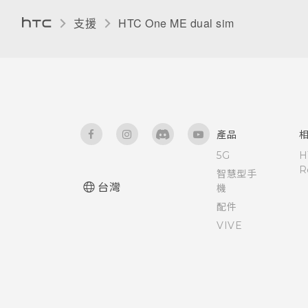
HTC Sense 鍵盤
為 Nano SIM 卡指派 PIN 碼
支援
HTC One ME dual sim‎
輸入文字
協助工具功能
使用文字預測輸入文字
開啟或關閉縮放比例手勢
使用滑行鍵盤
使用 TalkBack 導覽 HTC One
產品
ME
5G
H
語音輸入文字
R
智慧型手
協助工具設定
台灣
機
硬體或連線發生了問題嗎？
配件
VIVE