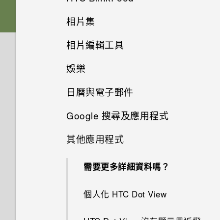
休眠模式
記憶卡
下載主題
相片集
音效
從 Android 手機傳輸內容
選擇拍攝模式
張貼到社交網路
將螢幕解鎖
相片編輯工具
電池
刪除主題
在相片集內檢視相片和影片
從 iPhone 傳輸內容的方式
縮放
從 HTC BlinkFeed 移除內容
娛樂
動作手勢
選取相片進行編輯
切換手機開關
將主題加入我的最愛
新增相片或影片至相簿
透過 iCloud 傳送 iPhone 內容
開啟或關閉相機閃光燈
餐廳推薦
日曆與電子郵件
切換 HTC BoomSound 的模式
觸控手勢
調整相片
使用雙網路管理員管理 Nano
重新建立自己的主題
將相片或影片複製或移至其他相
透過藍牙從舊手機傳輸聯絡人
拍攝相片
在 HTC BlinkFeed 上新增內容
SIM 卡
Google 搜尋及應用程式
簿
的方式
檢視日曆
使用 HTC BoomSound 搭配耳
開啟應用程式
在相片上畫圖
混合及配對主題
取得聯絡人及其他內容的其他方
提示：如何拍出更棒的相片
機
其他應用程式
需要使用手機的快速指引嗎？
新增相片及影片標籤
使用 Google 即時資訊取得最當
法
自訂重點消息摘要
排程或編輯活動
分享內容
套用相片濾鏡
尋找主題
下的資訊
拍攝影片
聆聽音樂
需要更多詳細資料嗎？
搜尋相片及影片
在手機和電腦之間傳送相片、影
儲存文章供日後觀賞
選擇要顯示的日曆
切換最近使用的應用程式
美化人物照
分享主題
搜尋 HTC One ME 和網路
片及音樂
在錄影期間拍照 — 影像相片
音樂播放清單
個人化 HTC Dot View
尋找配對的相片
何謂 HTC BlinkFeed？
查看郵件
重新整理內容
最佳表情
個人化設定
瀏覽網頁
使用快速設定
使用音量鍵拍攝相片及影片
新增歌曲至現正播放清單