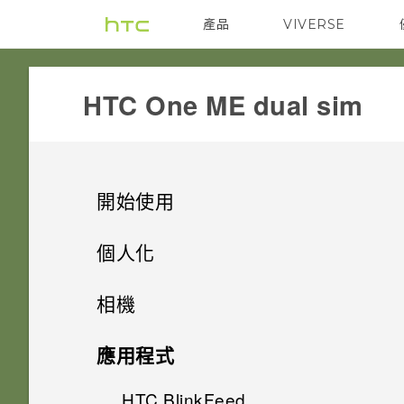
產品
VIVERSE
VIVE
G REIGNS
HTC One ME dual sim‎
開始使用
手機上的各種便利功能
個人化
打開包裝
手機設定及傳輸
個人化
相機
熟悉新手機的功能
個人化
HTC One ME
指紋感應器
相機
初次設定 HTC One ME
應用程式
HTC Sense 首頁
雙 Nano SIM 卡
何謂 主題應用程式？
影像
從雲端儲存空間還原備份
HTC BlinkFeed
相機畫面