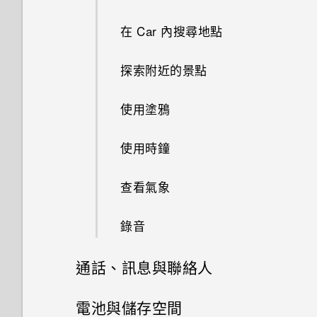
釘選及取消釘選應用程式
關於 Google 地圖
鏤空特效
變更主畫面
智慧同步有何作用？
使用連拍組合拍攝自拍照
將音樂傳送至支援 Qualcomm
在 Car 內搜尋地點
AllPlay 智慧媒體平台的喇叭
新增應用程式至 HTC Sense 首
在地圖上移動
分類小工具面板和啟動列上的應
關閉或延遲活動提醒
使用前後合拍模式
頁小工具
探索附近的景點
用程式
HTC BoomSound Connect 應
搜尋位置
拍攝全景相片
用程式
開啟及關閉智慧資料夾
使用塗鴉
規劃路線
拍攝360 全景相片
開啟或關閉 Motion Launch 手
使用時鐘
勢
觀賞 YouTube 上的影片
使用 HDR
查看氣象
喚醒進入鎖定螢幕
建立影片播放清單
慢動作錄影
錄音
喚醒及解鎖
手動調整相機設定
通話、訊息與聯絡人
喚醒進入主畫面小工具面板
將設定另存為拍攝模式
手機通話功能
電池與儲存空間