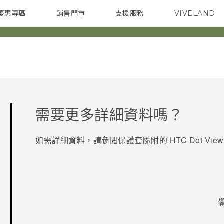
優惠專區
銷售門市
支援服務
VIVELAND
焦點訊息
智慧型手機
校園專案
銷售通路
配件
企業採購
需要更多詳細資料嗎？
如需詳細資料，請參閱保護套隨附的
HTC Dot View
感謝您！