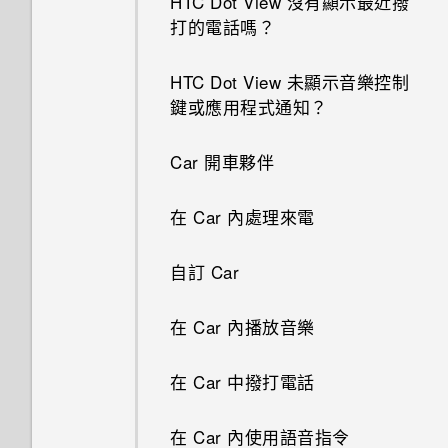
HTC Dot View 沒有顯示最近撥
檢視 360 全景相片
開啟或關閉 HTC BlinkFeed
傳送電子郵件訊息
擷取手機畫面
打的電話嗎？
GIF 建立工具
主畫面桌布
將網頁加入我的最愛
認識手機設定
關閉相機應用程式
更新專輯封面和演出者相片
變更影片播放速度
讀取及回覆電子郵件訊息
螢幕導覽按鈕
HTC Dot View 未顯示音樂控制
連拍合成
變更顯示字型
清除瀏覽器記錄
關於指紋辨識器
拍攝連續的相片
將歌曲設成鈴聲
鍵或應用程式通知？
剪輯影片
管理電子郵件訊息
新增第四個導覽按鈕
物件移除
啟動列
在 HTC One ME 上使用
更新手機軟體
在散景模式下變更焦點
檢視歌詞
Car 開車夥伴
Google 雲端硬碟
從影片中儲存相片
搜尋電子郵件訊息
重新排列導覽按鈕
幻影萬花筒
鈴聲、通知音效和鬧鐘
從 Play 商店取得應用程式
拍攝自拍和人物照的小秘訣
在 YouTube 中尋找音樂影片
在 Car 內處理來電
啟動免費的Google 雲端硬碟儲
在相片集中檢視 Zoe
接受或拒絕會議邀請
何謂 HTC Sense 首頁小工具？
存空間
雙重曝光
排列應用程式
從網路下載應用程式
使用瞬間美膚套用柔膚美化
收聽 FM 收音機
自訂 Car
One 相片集
分享活動
設定 HTC Sense 首頁小工具
查看 Google 雲端硬碟 儲存空
魔法幻境
新增主畫面小工具
解除安裝應用程式
使用自動自拍
何謂 HTC Connect？
在 Car 內播放音樂
間
使用 Exchange ActiveSync 電
設定住家及工作位置
魔法變臉
新增主畫面捷徑
子郵件
使用聲控自拍
使用 HTC Connect 分享媒體
在 Car 中撥打電話
上傳相片和影片至 Google 雲端
手動切換位置
硬碟
線形效果
編輯主畫面面板
新增電子郵件帳號
使用自拍計時器拍照
傳送音樂至 Blackfire 相容喇叭
在 Car 內使用語音指令