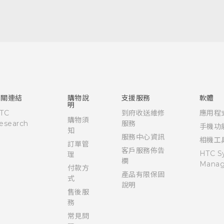
中文 - 快速入門手冊
中文 - 使用手冊
English - Quick start guide
English - User manual
相關連結
購物說
支援服務
軟體
明
TC
到府收送維修
應用程
購物須
esearch
服務
手機功
知
服務中心資訊
相機工
訂單管
客戶服務佈告
HTC S
理
欄
Manag
付款方
產品有限保固
式
說明
售後服
務
常見問