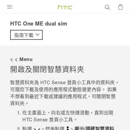
產品
HTC One ME dual sim‎
VIVE
指南下載
G REIGNS
智慧型手機
< < Menu
配件
開啟及關閉智慧資料夾
VIVERSE
智慧資料夾為
HTC Sense
首頁小工具中的資料夾，
可隨您下載及使用的應用程式動態變更內容。 如果
優惠專區
不想看到最近下載或建議的應用程式，可關閉智慧
資料夾。
焦點訊息
銷售門市
在
主畫面
上，向右或左快速滑動，直到出現
校園專案
銷售通路
支援服務
HTC Sense
首頁小工具。
企業採購
點選
，然後點選
>
顯示/隱藏智慧資料
VIVELAND