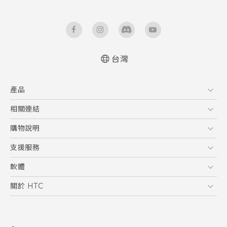
台灣
中文 - 快速入門手冊
產品
中文 - 使用手冊
English - Quick start guide
5G
相關連結
English - User manual
智慧型手機
HTC Research
購物說明
配件
購物須知
支援服務
VIVE
訂單管理
到府收送維修服務
軟體
付款方式
服務中心資訊
應用程式
關於 HTC
售後服務
客戶服務佈告欄
手機功能
ESG
常見問題
產品有限保固說明
相機工具
新聞稿