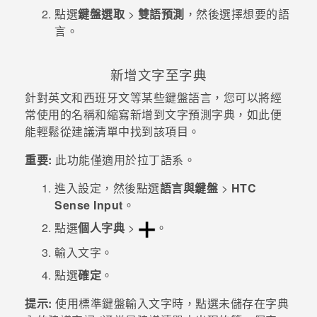
點選
鍵盤選取
>
雙語預測
，然後選擇想要的語
言。
新增文字至字典
針對英文和西班牙文等某些鍵盤語言，您可以將經
常使用的名稱和縮寫新增到文字預測字典，如此便
能輕鬆從建議清單中找到該項目。
重要:
此功能僅適用於拉丁語系。
進入
設定
，然後點選
語言與鍵盤
>
HTC
Sense Input
。
點選
個人字典
>
。
輸入文字。
點選
確定
。
提示:
使用標準鍵盤輸入文字時，點選未儲存在字典