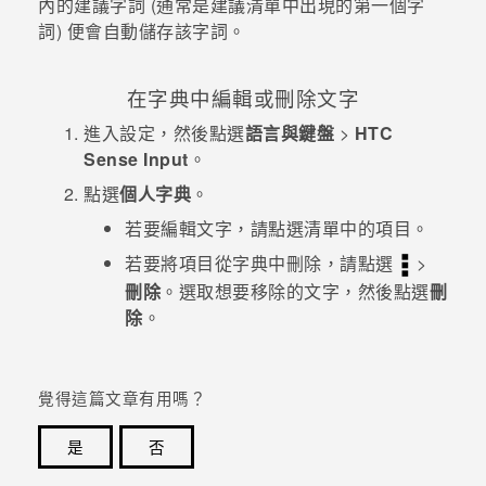
內的建議字詞 (通常是建議清單中出現的第一個字
詞) 便會自動儲存該字詞。
在字典中編輯或刪除文字
進入
設定
，然後點選
語言與鍵盤
>
HTC
Sense Input
。
點選
個人字典
。
若要編輯文字，請點選清單中的項目。
若要將項目從字典中刪除，請點選
>
刪除
。選取想要移除的文字，然後點選
刪
除
。
覺得這篇文章有用嗎？
是
否
感謝您！您的意見回報可協助他人查看最實用的資訊。