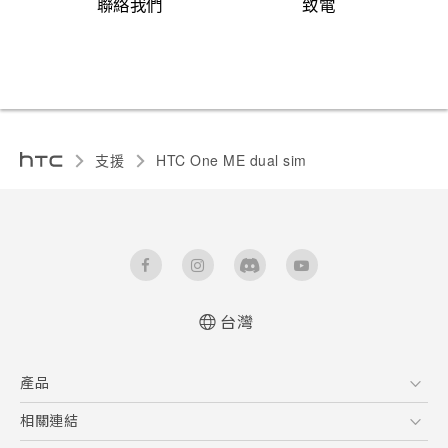
聯絡我們
致電
支援
HTC One ME dual sim‎
台灣
中文 - 快速入門手冊
產品
中文 - 使用手冊
English - Quick start guide
5G
相關連結
English - User manual