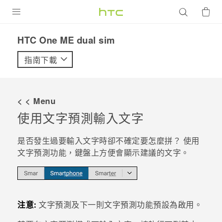
產品
HTC One ME dual sim‎
VIVE
指南下載
G REIGNS
智慧型手機
< < Menu
配件
使用文字預測輸入文字
VIVERSE
是否發生過要輸入文字時卻不確定要怎麼拼？ 使用
文字預測功能，鍵盤上方便會顯示建議的文字。
優惠專區
焦點訊息
銷售門市
校園專案
銷售通路
支援服務
注意:
文字預測及下一則文字預測功能預設為啟用。
企業採購
VIVELAND