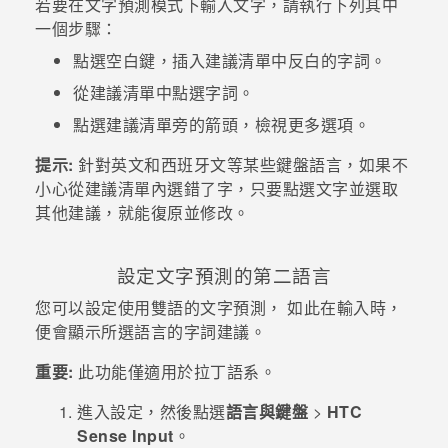
若要在文字預測模式下輸入文字，請執行下列其中
一個步驟：
登入
點選空白鍵，插入建議清單中反白的字詞。
從建議清單中點選字詞。
點選建議清單旁的箭頭，檢視更多選項。
提示:
針對英文和西班牙文等某些鍵盤語言，如果不
小心從建議清單內選錯了字，只要點選文字並選取
其他建議，就能復原並修改。
設定文字預測的第二語言
您可以設定使用雙語的文字預測， 如此在輸入時，
便會顯示所選語言的字詞建議。
重要:
此功能僅適用於拉丁語系。
進入
設定
，然後點選
語言與鍵盤
>
HTC
Sense Input
。