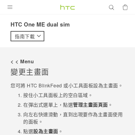
產品
HTC One ME dual sim‎
VIVE
指南下載
G REIGNS
智慧型手機
< < Menu
配件
變更主畫面
VIVERSE
您可將
HTC BlinkFeed
或小工具面板設為主畫面。
優惠專區
按住小工具面板上的空白區域。
在彈出式選單上，點選
管理主畫面頁面
。
焦點訊息
銷售門市
向左右快速滑動，直到出現要作為主畫面使用
校園專案
銷售通路
支援服務
的面板。
企業採購
點選
設為主畫面
。
VIVELAND