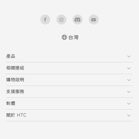
台灣
中文 - 快速入門手冊
產品
中文 - 使用手冊
English - Quick start guide
5G
相關連結
English - User manual
智慧型手機
HTC Research
購物說明
配件
購物須知
支援服務
VIVE
訂單管理
到府收送維修服務
軟體
付款方式
服務中心資訊
應用程式
關於 HTC
售後服務
客戶服務佈告欄
手機功能
ESG
常見問題
產品有限保固說明
相機工具
新聞稿