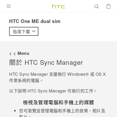
產品
HTC One ME dual sim‎
VIVE
指南下載
G REIGNS
智慧型手機
< < Menu
配件
關於
HTC Sync Manager
VIVERSE
HTC Sync Manager
支援執行
Windows®
或
OS X
作業系統的電腦。
優惠專區
以下說明
HTC Sync Manager
可執行的工作。
焦點訊息
銷售門市
檢視及管理電腦和手機上的媒體
校園專案
銷售通路
支援服務
您可瀏覽並管理電腦和手機上的音樂、相片及
企業採購
影片。
VIVELAND