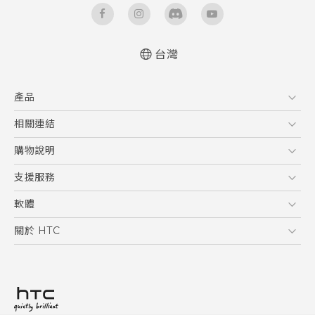
台灣
中文 - 快速入門手冊
產品
中文 - 使用手冊
English - Quick start guide
5G
相關連結
English - User manual
智慧型手機
HTC Research
購物說明
配件
購物須知
支援服務
VIVE
訂單管理
到府收送維修服務
軟體
付款方式
服務中心資訊
應用程式
關於 HTC
售後服務
客戶服務佈告欄
手機功能
ESG
常見問題
產品有限保固說明
相機工具
新聞稿
HTC Sync Manager
投資人