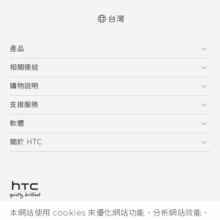
台灣
中文 - 快速入門手冊
產品
中文 - 使用手冊
English - Quick start guide
5G
相關連結
English - User manual
智慧型手機
HTC Research
購物說明
配件
購物須知
支援服務
VIVE
訂單管理
到府收送維修服務
軟體
付款方式
服務中心資訊
應用程式
關於 HTC
售後服務
客戶服務佈告欄
手機功能
ESG
常見問題
產品有限保固說明
相機工具
新聞稿
HTC Sync Manager
投資人
加入 HTC
本網站使用 cookies 來優化網站功能、分析網站效能、
© 2011-2026 HTC Corporation
隱私權政策