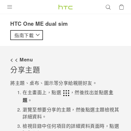
產品
HTC One ME dual sim‎
VIVE
指南下載
G REIGNS
智慧型手機
< < Menu
配件
分享主題
VIVERSE
將主題、桌布、圖示等分享給親朋好友。
優惠專區
在
主畫面
上，點選
，然後找出並點選
主
題
。
焦點訊息
銷售門市
瀏覽至想要分享的主題，然後點選主題檢視其
校園專案
詳細資料。
銷售通路
支援服務
檢視目錄中任何項目的詳細資料頁面時，點選
企業採購
VIVELAND