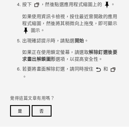
按下
，然後點選應用程式縮圖上的
。
登入
如果使用資訊卡檢視，按住最近曾開啟的應用
程式縮圖，然後將其稍微向上拖曳，即可顯示
圖示。
出現確認提示時，請點選
開始
。
如果正在使用鎖定螢幕，請選取
解除釘選後要
求畫出解鎖圖形
選項，以提高安全性。
若要將畫面解除釘選，請同時按住
和
。
覺得這篇文章有用嗎？
是
否
感謝您！您的意見回報可協助他人查看最實用的資訊。