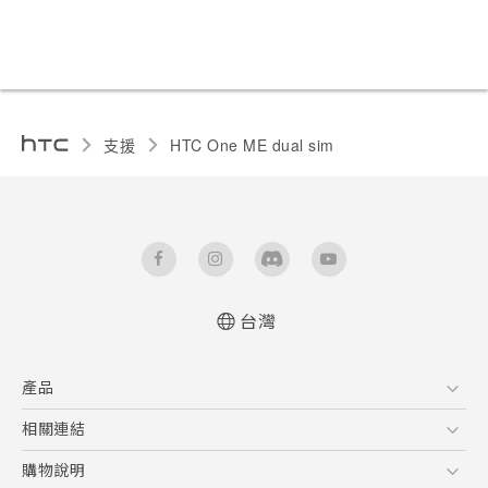
支援
HTC One ME dual sim‎
台灣
中文 - 快速入門手冊
產品
中文 - 使用手冊
English - Quick start guide
5G
相關連結
English - User manual
智慧型手機
HTC Research
購物說明