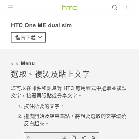
產品
HTC One ME dual sim‎
VIVE
指南下載
G REIGNS
智慧型手機
< < Menu
配件
選取、複製及貼上文字
VIVERSE
您可以在
郵件
和
訊息
等 HTC 應用程式中選取並複製
文字，接著再張貼或分享文字。
優惠專區
按住所要的文字。
焦點訊息
銷售門市
拖曳開始及結束錨點，將想要選取的文字環繞
校園專案
反白起來。
銷售通路
支援服務
企業採購
VIVELAND