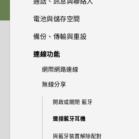
通話、訊息與聯絡人
休眠模式
記憶卡
下載主題
相片集
音效
從 Android 手機傳輸內容
選擇拍攝模式
手機通話功能
張貼到社交網路
電池與儲存空間
將螢幕解鎖
相片編輯工具
電池
刪除主題
訊息
在相片集內檢視相片和影片
從 iPhone 傳輸內容的方式
縮放
從 HTC BlinkFeed 移除內容
電源及儲存空間管理
使用智慧搜尋撥號
備份、傳輸與重設
娛樂
動作手勢
聯絡人
選取相片進行編輯
切換手機開關
將主題加入我的最愛
新增相片或影片至相簿
傳送簡訊 (SMS)
透過 iCloud 傳送 iPhone 內容
開啟或關閉相機閃光燈
餐廳推薦
使用語音撥打電話
同步、備份及重設
顯示電池百分比
連線功能
日曆與電子郵件
切換 HTC BoomSound 的模式
觸控手勢
調整相片
使用雙網路管理員管理 Nano
聯絡人清單
重新建立自己的主題
將相片或影片複製或移至其他相
傳送多媒體訊息 (MMS)
透過藍牙從舊手機傳輸聯絡人
拍攝相片
在 HTC BlinkFeed 上新增內容
撥打分機號碼
查看電池用量
網際網路連線
新增社交網路、電子郵件帳號等
SIM 卡
Google 搜尋及應用程式
簿
的方式
檢視日曆
使用 HTC BoomSound 搭配耳
開啟應用程式
在相片上畫圖
設定個人檔案
混合及配對主題
傳送群組訊息
取得聯絡人及其他內容的其他方
無線分享
提示：如何拍出更棒的相片
回撥未接來電
機
查看電池記錄
同步帳號
開啟或關閉數據連線
其他應用程式
需要使用手機的快速指引嗎？
新增相片及影片標籤
使用 Google 即時資訊取得最當
法
自訂重點消息摘要
排程或編輯活動
分享內容
套用相片濾鏡
新增新的聯絡人
尋找主題
下的資訊
繼續撰寫訊息草稿
拍攝影片
開啟或關閉 藍牙
快速撥號
聆聽音樂
使用省電功能
移除帳號
管理數據使用量
需要更多詳細資料嗎？
搜尋相片及影片
在手機和電腦之間傳送相片、影
儲存文章供日後觀賞
選擇要顯示的日曆
切換最近使用的應用程式
美化人物照
編輯聯絡人的資訊
分享主題
搜尋 HTC One ME 和網路
片及音樂
回覆訊息
在錄影期間拍照 — 影像相片
連接藍牙耳機
撥打訊息、電子郵件或日曆活動
音樂播放清單
極致省電模式
備份檔案、資料和設定的方式
Wi-Fi 連線
個人化 HTC Dot View
尋找配對的相片
何謂 HTC BlinkFeed？
查看郵件
中的電話號碼
重新整理內容
最佳表情
聯繫聯絡人
個人化設定
瀏覽網頁
使用快速設定
轉寄訊息
使用音量鍵拍攝相片及影片
與藍牙裝置解除配對
新增歌曲至現正播放清單
延長電池使用時間的提示
使用 HTC 備份
連線到 VPN