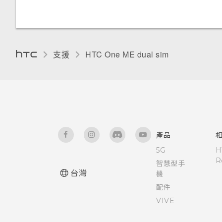
喚醒進入 HTC BlinkFeed
為 Nano SIM 卡指派 PIN 碼
使用Motion Launch Snap自動
啟動相機
協助工具功能
支援
HTC One ME dual sim‎
使用快速撥號撥打電話
開啟或關閉縮放比例手勢
Motion Launch 是什麼？
使用 TalkBack 導覽 HTC One
ME
設定螢幕鎖定
協助工具設定
產品
設定智慧鎖
5G
H
R
智慧型手
台灣
機
開啟或關閉鎖定螢幕通知
配件
VIVE
與鎖定螢幕通知互動