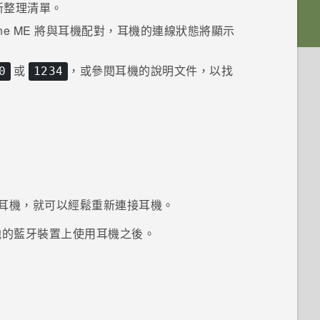
新整理清單。
ne ME
將與耳機配對，耳機的連線狀態將顯示
或
，或參閱耳機的說明文件，以找
0
1234
耳機，就可以經鬆重新連接耳機。
他的
藍牙
裝置上使用耳機之後。