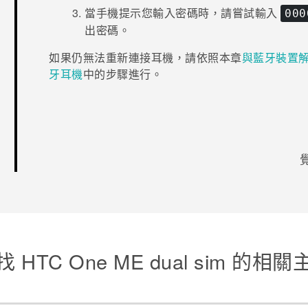
當手機提示您輸入密碼時，請嘗試輸入
000
出密碼。
如果仍無法重新連接耳機，請依照本章
與藍牙裝置
牙
耳機
中的步驟進行。
感謝您！
找 HTC One ME dual sim 的相關