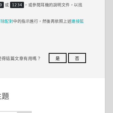
或
，或參閱耳機的說明文件，以找
0
1234
解除配對
中的指示進行，然後再依照上述
連接
藍
覺得這篇文章有用嗎？
是
否
您的意見回報可協助他人查看最實用的資訊。
主題