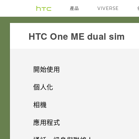
產品
VIVERSE
VIVE
G REIGNS
HTC One ME dual sim‎
開始使用
手機上的各種便利功能
個人化
打開包裝
手機設定及傳輸
個人化
相機
熟悉新手機的功能
個人化
HTC One ME
指紋感應器
相機
初次設定 HTC One ME
應用程式
HTC Sense 首頁
雙 Nano SIM 卡
何謂 主題應用程式？
影像
從雲端儲存空間還原備份
HTC BlinkFeed
相機畫面