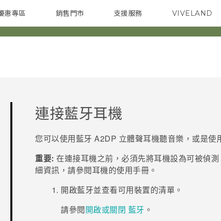
優惠專區
銷售門市
支援服務
VIVELAND
焦點訊息
智慧型手機
校園專案
銷售通路
配件
企業採購
連接
藍牙
耳機
您可以使用
藍牙
A2DP 立體聲耳機聽音樂，或是使
重要:
在連接耳機之前，必須先將耳機設為可被偵測
細資訊，請參閱耳機的使用手冊。
開啟
藍牙
並查看可用裝置的清單。
請參閱
開啟或關閉 藍牙
。