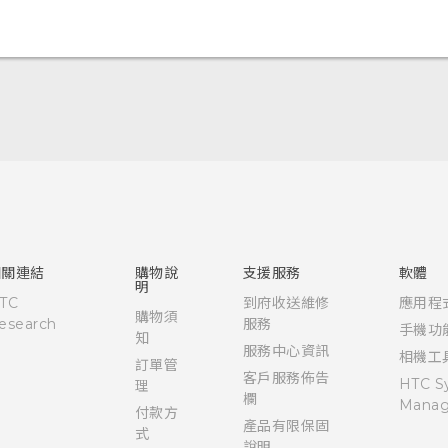
中文 - 快速入門手冊
中文 - 使用手冊
English - Quick start guide
English - User manual
相關連結
購物說
支援服務
軟體
明
TC
到府收送維修
應用程
購物須
esearch
服務
手機功
知
服務中心資訊
相機工
訂單管
客戶服務佈告
HTC S
理
欄
Manag
付款方
產品有限保固
式
說明