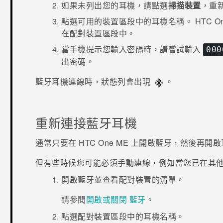
如果未列出您的耳機，請點選
掃描裝置
，重
點選
可用的裝置
區段中的耳機名稱。
HTC O
在
配對裝置
區段中。
當手機提示您輸入密碼時，請嘗試輸入
000
出密碼。
藍牙
耳機連線時，狀態列會出現
。
重新連接
藍牙
耳機
通常只要在
HTC One ME
上開啟
藍牙
，然後再開啟
但有些時候您可能必須手動連線，例如當您已在其
開啟
藍牙
並查看配對裝置的清單。
請參閱
開啟或關閉 藍牙
。
點選
配對裝置
區段中的耳機名稱。