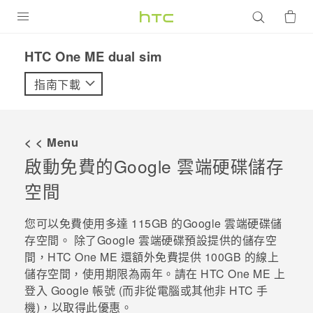
產品
HTC One ME dual sim‎
VIVE
指南下載
G REIGNS
智慧型手機
< < Menu
配件
啟動免費的
Google 雲端硬碟
儲存
空間
VIVERSE
優惠專區
您可以免費使用多達 115GB 的
Google 雲端硬碟
儲
存空間。 除了
Google 雲端硬碟
預設提供的儲存空
焦點訊息
銷售門市
間，
HTC One ME
還額外免費提供 100GB 的線上
儲存空間，使用期限為兩年。請在
HTC One ME
上
校園專案
銷售通路
支援服務
登入
Google
帳號 (而非從電腦或其他非 HTC 手
企業採購
機)，以取得此優惠。
VIVELAND