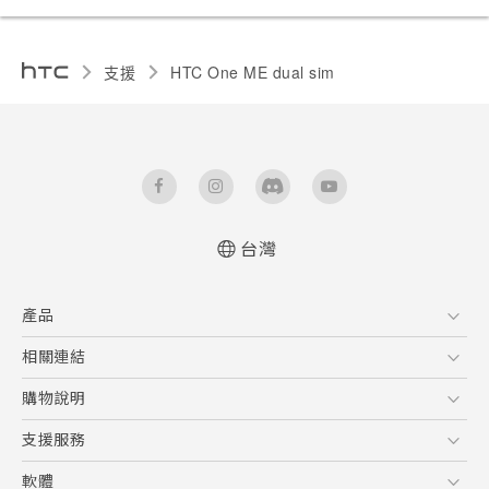
支援
HTC One ME dual sim‎
台灣
中文 - 快速入門手冊
產品
中文 - 使用手冊
English - Quick start guide
5G
相關連結
English - User manual
智慧型手機
HTC Research
購物說明
配件
購物須知
支援服務
VIVE
訂單管理
到府收送維修服務
軟體