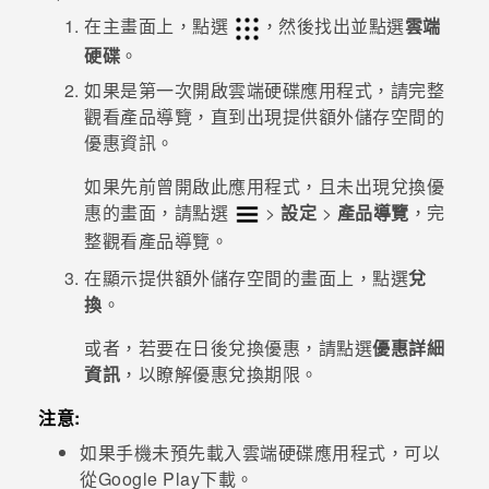
在
主畫面
上，點選
，然後找出並點選
雲端
登入
硬碟
。
如果是第一次開啟
雲端硬碟
應用程式，請完整
觀看產品導覽，直到出現提供額外儲存空間的
優惠資訊。
如果先前曾開啟此應用程式，且未出現兌換優
惠的畫面，請點選
>
設定
>
產品導覽
，完
整觀看產品導覽。
在顯示提供額外儲存空間的畫面上，點選
兌
換
。
或者，若要在日後兌換優惠，請點選
優惠詳細
資訊
，以瞭解優惠兌換期限。
注意:
如果手機未預先載入
雲端硬碟
應用程式，可以
從
Google Play
下載。