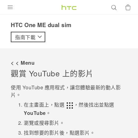
產品
HTC One ME dual sim‎
VIVE
指南下載
G REIGNS
智慧型手機
< < Menu
配件
觀賞
YouTube
上的影片
VIVERSE
使用
YouTube
應用程式，讓您體驗最新的動人影
片。
優惠專區
在
主畫面
上，點選
，然後找出並點選
焦點訊息
銷售門市
YouTube
。
校園專案
瀏覽或搜尋影片。
銷售通路
支援服務
找到想要的影片後，點選影片。
企業採購
VIVELAND