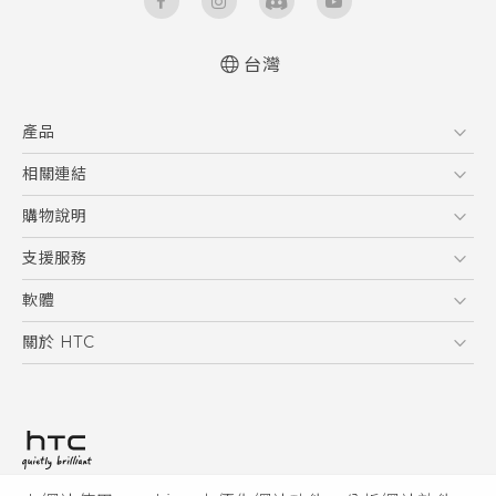
台灣
中文 - 快速入門手冊
產品
中文 - 使用手冊
English - Quick start guide
5G
相關連結
English - User manual
智慧型手機
HTC Research
購物說明
配件
購物須知
支援服務
VIVE
訂單管理
到府收送維修服務
軟體
付款方式
服務中心資訊
應用程式
關於 HTC
售後服務
客戶服務佈告欄
手機功能
ESG
常見問題
產品有限保固說明
相機工具
新聞稿
HTC Sync Manager
投資人
加入 HTC