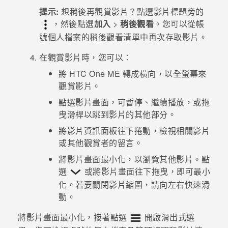
提示:
想稍後再觀賞影片？點選影片標題旁的
登入
，然後點選
加入
>
稍後觀看
。您可以從帳
號個人檔案的
稍後觀看
清單中再次存取影片。
在觀賞影片時，您可以：
將
HTC One ME
轉成橫向，以全螢幕來
觀賞影片。
點選影片畫面，可暫停、繼續播放，或拖
曳滑桿以跳到影片的其他部分。
將影片資訊面板往下捲動，檢視相關影片
或其他觀賞者的留言。
將影片畫面最小化，以瀏覽其他影片。點
選
或將影片畫面往下拖曳，即可最小
化。若要關閉影片縮圖，請向左右快速滑
動。
將影片畫面最小化，接著點選
開啟滑出式選