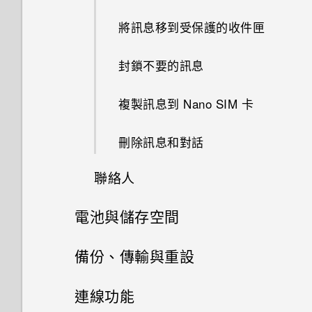
HTC Dot View 沒有顯示最近撥
檢視 360 全景相片
開啟或關閉 HTC BlinkFeed
傳送電子郵件訊息
撥打緊急電話
擷取手機畫面
打的電話嗎？
GIF 建立工具
主畫面桌布
將網頁加入我的最愛
認識手機設定
將訊息移到受保護的收件匣
關閉相機應用程式
更新專輯封面和演出者相片
變更影片播放速度
讀取及回覆電子郵件訊息
收到來電
螢幕導覽按鈕
HTC Dot View 未顯示音樂控制
連拍合成
變更顯示字型
清除瀏覽器記錄
關於指紋辨識器
封鎖不要的訊息
拍攝連續的相片
將歌曲設成鈴聲
鍵或應用程式通知？
剪輯影片
管理電子郵件訊息
通話期間可以執行的動作
新增第四個導覽按鈕
物件移除
啟動列
在 HTC One ME 上使用
更新手機軟體
複製訊息到 Nano SIM 卡
在散景模式下變更焦點
檢視歌詞
Car 開車夥伴
Google 雲端硬碟
從影片中儲存相片
搜尋電子郵件訊息
設定多方通話
重新排列導覽按鈕
幻影萬花筒
鈴聲、通知音效和鬧鐘
從 Play 商店取得應用程式
刪除訊息和對話
拍攝自拍和人物照的小秘訣
在 YouTube 中尋找音樂影片
在 Car 內處理來電
啟動免費的Google 雲端硬碟儲
在相片集中檢視 Zoe
接受或拒絕會議邀請
通話記錄
何謂 HTC Sense 首頁小工具？
存空間
雙重曝光
排列應用程式
聯絡人
從網路下載應用程式
使用瞬間美膚套用柔膚美化
收聽 FM 收音機
自訂 Car
One 相片集
分享活動
切換靜音、震動和一般模式
設定 HTC Sense 首頁小工具
查看 Google 雲端硬碟 儲存空
魔法幻境
電池與儲存空間
新增主畫面小工具
解除安裝應用程式
聯絡人清單
使用自動自拍
何謂 HTC Connect？
在 Car 內播放音樂
間
使用 Exchange ActiveSync 電
本國撥號
設定住家及工作位置
電源及儲存空間管理
魔法變臉
新增主畫面捷徑
備份、傳輸與重設
設定個人檔案
子郵件
使用聲控自拍
使用 HTC Connect 分享媒體
在 Car 中撥打電話
上傳相片和影片至 Google 雲端
手動切換位置
硬碟
線形效果
同步、備份及重設
顯示電池百分比
編輯主畫面面板
連線功能
新增新的聯絡人
新增電子郵件帳號
使用自拍計時器拍照
傳送音樂至 Blackfire 相容喇叭
在 Car 內使用語音指令