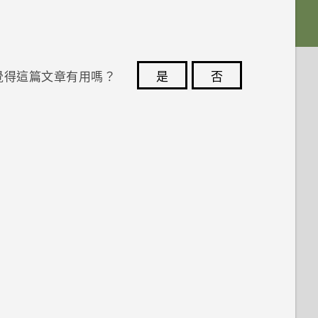
覺得這篇文章有用嗎？
是
否
您的意見回報可協助他人查看最實用的資訊。