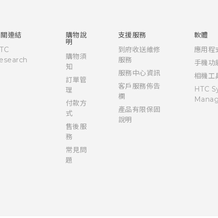
中文 - 使用手冊
English - Quick start guide
English - User manual
相關連結
購物說
支援服務
軟體
明
TC
到府收送維修
應用程
購物須
esearch
服務
手機功
知
服務中心資訊
相機工
訂單管
客戶服務佈告
HTC S
理
欄
Manag
付款方
產品有限保固
式
說明
售後服
務
常見問
題