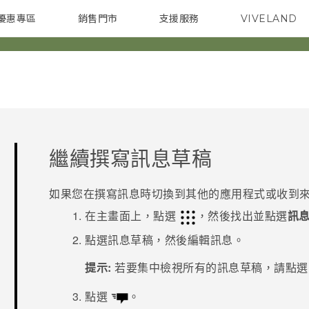
優惠專區
銷售門市
支援服務
VIVELAND
焦點訊息
智慧型手機
校園專案
銷售通路
配件
企業採購
繼續撰寫訊息草稿
如果您在撰寫訊息時切換到其他的應用程式或收到
在
主畫面
上，點選
，然後找出並點選
訊
點選訊息草稿，然後編輯訊息。
提示:
若要集中檢視所有的訊息草稿，請點
點選
。