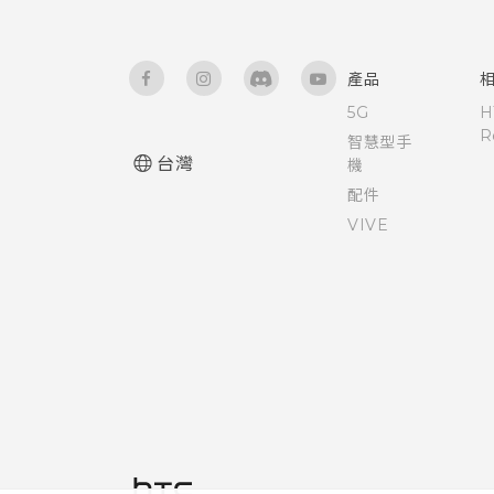
開啟或關閉縮放比例手勢
HTC BlinkFeed 通知
使用 TalkBack 導覽 HTC One
變更鎖定螢幕捷徑
產品
ME
5G
H
R
變更鎖定螢幕桌布
智慧型手
協助工具設定
台灣
機
配件
關閉鎖定螢幕
VIVE
通知面板
管理應用程式通知
通知 LED 指示燈
選取、複製及貼上文字