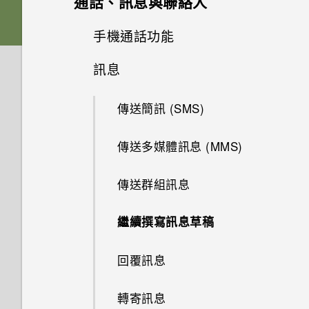
通話、訊息與聯絡人
休眠模式
記憶卡
下載主題
相片集
音效
從 Android 手機傳輸內容
選擇拍攝模式
手機通話功能
張貼到社交網路
將螢幕解鎖
相片編輯工具
電池
刪除主題
訊息
在相片集內檢視相片和影片
從 iPhone 傳輸內容的方式
縮放
從 HTC BlinkFeed 移除內容
使用智慧搜尋撥號
娛樂
動作手勢
選取相片進行編輯
切換手機開關
將主題加入我的最愛
新增相片或影片至相簿
傳送簡訊 (SMS)
透過 iCloud 傳送 iPhone 內容
開啟或關閉相機閃光燈
餐廳推薦
使用語音撥打電話
日曆與電子郵件
切換 HTC BoomSound 的模式
觸控手勢
調整相片
使用雙網路管理員管理 Nano
重新建立自己的主題
將相片或影片複製或移至其他相
傳送多媒體訊息 (MMS)
透過藍牙從舊手機傳輸聯絡人
拍攝相片
在 HTC BlinkFeed 上新增內容
撥打分機號碼
SIM 卡
Google 搜尋及應用程式
簿
的方式
檢視日曆
使用 HTC BoomSound 搭配耳
開啟應用程式
在相片上畫圖
混合及配對主題
傳送群組訊息
取得聯絡人及其他內容的其他方
提示：如何拍出更棒的相片
回撥未接來電
機
其他應用程式
需要使用手機的快速指引嗎？
新增相片及影片標籤
使用 Google 即時資訊取得最當
法
自訂重點消息摘要
排程或編輯活動
分享內容
套用相片濾鏡
尋找主題
下的資訊
繼續撰寫訊息草稿
拍攝影片
快速撥號
聆聽音樂
需要更多詳細資料嗎？
搜尋相片及影片
在手機和電腦之間傳送相片、影
儲存文章供日後觀賞
選擇要顯示的日曆
切換最近使用的應用程式
美化人物照
分享主題
搜尋 HTC One ME 和網路
片及音樂
回覆訊息
在錄影期間拍照 — 影像相片
撥打訊息、電子郵件或日曆活動
音樂播放清單
個人化 HTC Dot View
尋找配對的相片
何謂 HTC BlinkFeed？
查看郵件
中的電話號碼
重新整理內容
最佳表情
個人化設定
瀏覽網頁
使用快速設定
轉寄訊息
使用音量鍵拍攝相片及影片
新增歌曲至現正播放清單