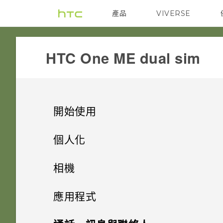
產品
VIVERSE
VIVE
G REIGNS
HTC One ME dual sim‎
開始使用
手機上的各種便利功能
個人化
打開包裝
手機設定及傳輸
個人化
相機
熟悉新手機的功能
個人化
HTC One ME
指紋感應器
相機
初次設定 HTC One ME
應用程式
HTC Sense 首頁
雙 Nano SIM 卡
何謂 主題應用程式？
影像
從雲端儲存空間還原備份
HTC BlinkFeed
相機畫面