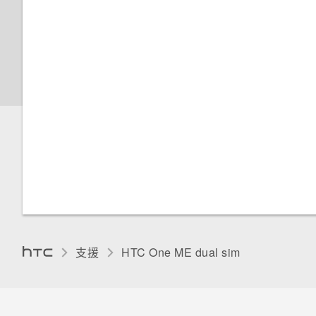
喚醒進入 HTC BlinkFeed
觸控音效和震動
關於檔案管理員
將 iPhone 的內容和應用程式傳
使用Motion Launch Snap自動
送到 HTC 手機
變更螢幕語言
啟動相機
取得協助
手套模式
使用快速撥號撥打電話
重新啟動 HTC One ME (軟體重
安裝數位憑證
Motion Launch 是什麼？
設)
釘選目前的畫面
設定螢幕鎖定
重設 HTC One ME (硬體重設)
停用應用程式
設定智慧鎖
為 Nano SIM 卡指派 PIN 碼
開啟或關閉鎖定螢幕通知
支援
HTC One ME dual sim‎
協助工具功能
與鎖定螢幕通知互動