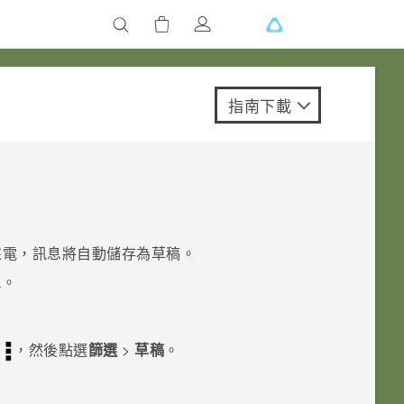
指南下載
來電，訊息將自動儲存為草稿。
息
。
選
，然後點選
篩選
>
草稿
。