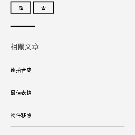
是
否
感謝您！您的意見回報可協助他人查看最實用的資訊。
相關文章
連拍合成
最佳表情
物件移除