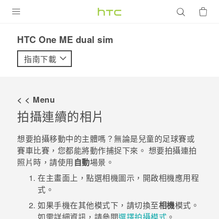
產品
HTC One ME dual sim‎
VIVE
指南下載
G REIGNS
智慧型手機
< < Menu
配件
拍攝連續的相片
VIVERSE
想要拍攝移動中的主體嗎？無論是兒童的足球賽或
賽車比賽，您都能將動作捕捉下來。 想要拍攝連拍
優惠專區
照片時，請使用
自動
場景。
焦點訊息
銷售門市
在
主畫面
上，點選相機圖示，開啟
相機
應用程
式。
校園專案
銷售通路
支援服務
如果手機在其他模式下，請切換至
相機
模式。
企業採購
如需詳細資訊，請參閱
選擇拍攝模式
。
VIVELAND