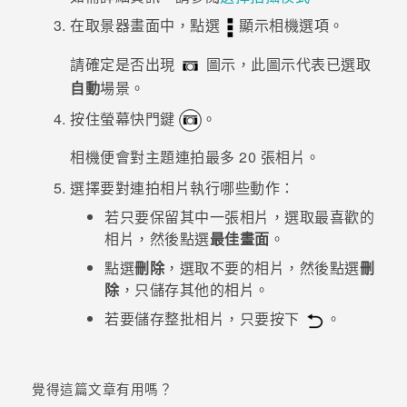
在取景器畫面中，點選
顯示相機選項。
登入
請確定是否出現
圖示，此圖示代表已選取
自動
場景。
按住螢幕快門鍵
。
相機便會對主題連拍最多 20 張相片。
選擇要對連拍相片執行哪些動作：
若只要保留其中一張相片，選取最喜歡的
相片，然後點選
最佳畫面
。
點選
刪除
，選取不要的相片，然後點選
刪
除
，只儲存其他的相片。
若要儲存整批相片，只要按下
。
覺得這篇文章有用嗎？