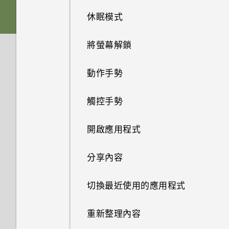
休眠模式
記憶卡
音效
將螢幕解鎖
電池
動作手勢
切換手機開關
觸控手勢
使用雙網路管理員管理 Nano
SIM 卡
開啟應用程式
需要使用手機的快速指引嗎？
分享內容
切換最近使用的應用程式
重新整理內容