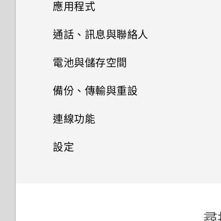
相機
初次設定 HTC One ME
應用程式
何謂 主題應用程式？
從雲端儲存空間還原備份
HTC BlinkFeed
相機畫面
通話、訊息與聯絡人
下載主題
相片集
從 Android 手機傳輸內容
選擇拍攝模式
手機通話功能
張貼到社交網路
電池與儲存空間
相片編輯工具
刪除主題
訊息
在相片集內檢視相片和影片
從 iPhone 傳輸內容的方式
縮放
從 HTC BlinkFeed 移除內容
電源及儲存空間管理
使用智慧搜尋撥號
備份、傳輸與重設
娛樂
聯絡人
選取相片進行編輯
將主題加入我的最愛
新增相片或影片至相簿
傳送簡訊 (SMS)
透過 iCloud 傳送 iPhone 內容
開啟或關閉相機閃光燈
餐廳推薦
使用語音撥打電話
同步、備份及重設
顯示電池百分比
連線功能
日曆與電子郵件
切換 HTC BoomSound 的模式
調整相片
聯絡人清單
重新建立自己的主題
將相片或影片複製或移至其他相
傳送多媒體訊息 (MMS)
透過藍牙從舊手機傳輸聯絡人
拍攝相片
在 HTC BlinkFeed 上新增內容
撥打分機號碼
查看電池用量
網際網路連線
新增社交網路、電子郵件帳號等
設定
Google 搜尋及應用程式
簿
的方式
檢視日曆
使用 HTC BoomSound 搭配耳
在相片上畫圖
設定個人檔案
混合及配對主題
傳送群組訊息
取得聯絡人及其他內容的其他方
無線分享
提示：如何拍出更棒的相片
回撥未接來電
機
查看電池記錄
同步帳號
設定和隱私權
開啟或關閉數據連線
其他應用程式
新增相片及影片標籤
使用 Google 即時資訊取得最當
法
自訂重點消息摘要
排程或編輯活動
套用相片濾鏡
新增新的聯絡人
尋找主題
下的資訊
繼續撰寫訊息草稿
拍攝影片
開啟或關閉 藍牙
快速撥號
聆聽音樂
使用省電功能
移除帳號
管理數據使用量
開啟或關閉定位服務
需要更多詳細資料嗎？
搜尋相片及影片
在手機和電腦之間傳送相片、影
儲存文章供日後觀賞
選擇要顯示的日曆
美化人物照
尋
編輯聯絡人的資訊
分享主題
搜尋 HTC One ME 和網路
片及音樂
回覆訊息
在錄影期間拍照 — 影像相片