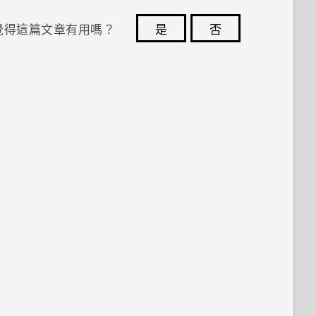
覺得這篇文章有用嗎？
是
否
您的意見回報可協助他人查看最實用的資訊。