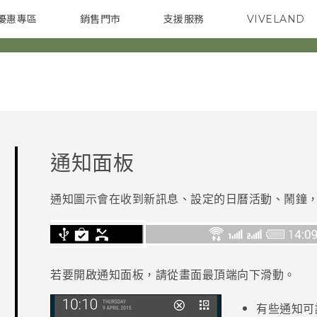
優惠專區
銷售門市
支援服務
VIVELAND
焦點訊息
智慧型手機
校園專案
銷售通路
配件
企業採購
通知面板
通知圖示會在收到新訊息、設定的日曆活動、鬧鐘
若要開啟通知面板，請從畫面最頂端向下滑動。
有些通知可