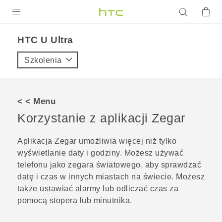
PRODUKTY
HTC U Ultra‎
VIVE
Szkolenia
G REIGNS
SMARTFONY
< < Menu
AKCESORIA
Korzystanie z aplikacji
Zegar
VIVERSE
Aplikacja
Zegar
umożliwia więcej niż tylko
wyświetlanie daty i godziny. Możesz używać
POMOC TECHNICZNA
telefonu jako zegara światowego, aby sprawdzać
Urządzenia i akcesoria HTC
Zaloguj się
datę i czas w innych miastach na świecie. Możesz
także ustawiać alarmy lub odliczać czas za
pomocą stopera lub minutnika.