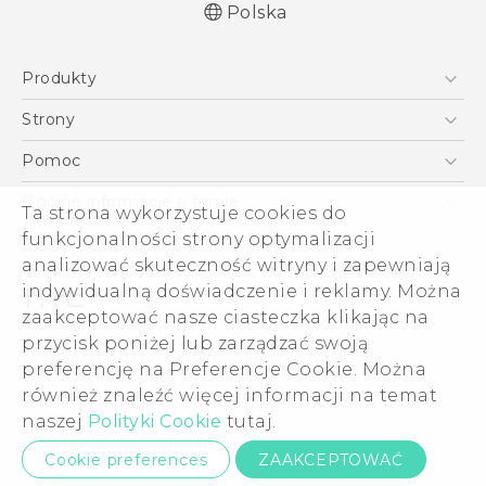
Polska
Produkty
Polish - Skrócony przewodnik
Smartfony
Polish - Podręczniki użytkownika
Strony
Polish - Wytyczne dotyczące bezpieczeństwa i
5G
HTC Vive
Pomoc
wytyczne wymagane przez prawo
VIVE
HTC Dev
Pomoc
English - Quick start guide
Ogólne informacje o firmie
Ta strona wykorzystuje cookies do
Akcesoria
English - User manual
Pomoc E-commerce
funkcjonalności strony optymalizacji
ESG
English - Safety and regulatory guide
analizować skuteczność witryny i zapewniają
Informacje o firmie
indywidualną doświadczenie i reklamy. Można
Dla inwestorów (angielski)
zaakceptować nasze ciasteczka klikając na
Cookie Preferences
przycisk poniżej lub zarządzać swoją
© 2011-2026 HTC Corporation
preferencję na Preferencje Cookie. Można
Kariera
również znaleźć więcej informacji na temat
Warunki prawne
Security and Privacy Whitepaper
naszej
Polityki Cookie
tutaj.
Kontakt ds. prywatności:
Global-Privacy@htc.com
Cookie preferences
ZAAKCEPTOWAĆ