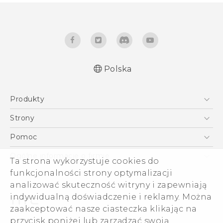
Polska
Produkty
Polish - Skrócony przewodnik
Smartfony
Polish - Podręczniki użytkownika
Strony
Polish - Wytyczne dotyczące bezpieczeństwa i
5G
HTC Vive
Pomoc
wytyczne wymagane przez prawo
VIVE
HTC Dev
Pomoc
English - Quick start guide
Ogólne informacje o firmie
Ta strona wykorzystuje cookies do
Akcesoria
English - User manual
Pomoc E-commerce
ESG
funkcjonalności strony optymalizacji
English - Safety and regulatory guide
analizować skuteczność witryny i zapewniają
Informacje o firmie
indywidualną doświadczenie i reklamy. Można
Dla inwestorów (angielski)
zaakceptować nasze ciasteczka klikając na
Cookie Preferences
przycisk poniżej lub zarządzać swoją