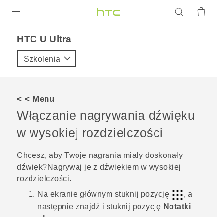
PRODUKTY
HTC U Ultra‎
VIVE
Szkolenia
G REIGNS
SMARTFONY
< < Menu
AKCESORIA
Włączanie nagrywania dźwięku
VIVERSE
w wysokiej rozdzielczości
POMOC TECHNICZNA
Chcesz, aby Twoje nagrania miały doskonały
dźwięk?Nagrywaj je z dźwiękiem w wysokiej
Urządzenia i akcesoria HTC
Zaloguj się
rozdzielczości.
Na
ekranie głównym
stuknij pozycję
, a
następnie znajdź i stuknij pozycję
Notatki