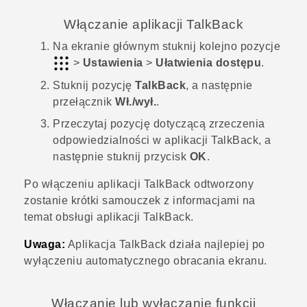
Włączanie aplikacji
TalkBack
Na
ekranie głównym
stuknij kolejno pozycje
>
Ustawienia
>
Ułatwienia dostępu
.
Stuknij pozycję
TalkBack
, a następnie
przełącznik
Wł./wył.
.
Przeczytaj pozycję dotyczącą zrzeczenia
odpowiedzialności w aplikacji
TalkBack
, a
następnie stuknij przycisk
OK
.
Po włączeniu aplikacji
TalkBack
odtworzony
zostanie krótki samouczek z informacjami na
temat obsługi aplikacji
TalkBack
.
Uwaga:
Aplikacja
TalkBack
działa najlepiej po
wyłączeniu automatycznego obracania ekranu.
Włączanie lub wyłączanie funkcji