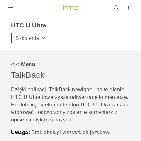
PRODUKTY
HTC U Ultra‎
VIVE
Szkolenia
G REIGNS
SMARTFONY
< < Menu
AKCESORIA
TalkBack
VIVERSE
Dzięki aplikacji
TalkBack
nawigacji po telefonie
HTC U Ultra
towarzyszą odtwarzane komentarze.
POMOC TECHNICZNA
Po dotknięciu ekranu telefon
HTC U Ultra
zacznie
Urządzenia i akcesoria HTC
Zaloguj się
wibrować i odtworzony zostanie komentarz z
opisem dotykanej pozycji.
Uwaga:
Brak obsługi wszystkich języków.