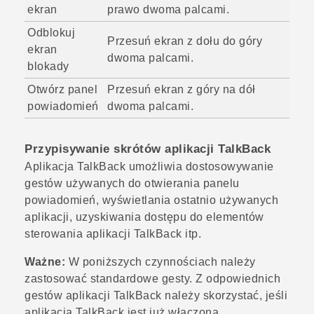
ekran
prawo dwoma palcami.
Odblokuj
Przesuń ekran z dołu do góry
ekran
dwoma palcami.
blokady
Otwórz panel
Przesuń ekran z góry na dół
powiadomień
dwoma palcami.
Przypisywanie skrótów aplikacji
TalkBack
Aplikacja
TalkBack
umożliwia dostosowywanie
gestów używanych do otwierania panelu
powiadomień, wyświetlania ostatnio używanych
aplikacji, uzyskiwania dostępu do elementów
sterowania aplikacji
TalkBack
itp.
Ważne:
W poniższych czynnościach należy
zastosować standardowe gesty. Z odpowiednich
gestów aplikacji
TalkBack
należy skorzystać, jeśli
aplikacja
TalkBack
jest już włączona.