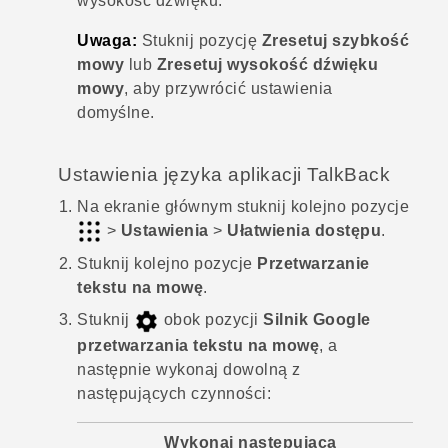
wysokość dźwięku.
Uwaga:
Stuknij pozycję
Zresetuj szybkość
mowy
lub
Zresetuj wysokość dźwięku
mowy
, aby przywrócić ustawienia
domyślne.
Ustawienia języka aplikacji
TalkBack
Na
ekranie głównym
stuknij kolejno pozycje
>
Ustawienia
>
Ułatwienia dostępu
.
Stuknij kolejno pozycje
Przetwarzanie
tekstu na mowę
.
Stuknij
obok pozycji
Silnik Google
przetwarzania tekstu na mowę
, a
następnie wykonaj dowolną z
następujących czynności:
Wykonaj następującą