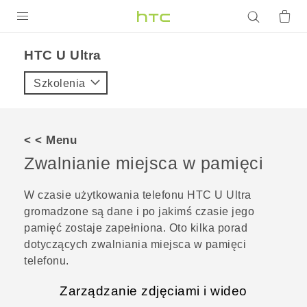
PRODUKTY
HTC U Ultra‎
VIVE
Szkolenia
G REIGNS
SMARTFONY
< < Menu
AKCESORIA
Zwalnianie miejsca w pamięci
VIVERSE
W czasie użytkowania telefonu
HTC U Ultra
gromadzone są dane i po jakimś czasie jego
POMOC TECHNICZNA
pamięć zostaje zapełniona. Oto kilka porad
Urządzenia i akcesoria HTC
Zaloguj się
dotyczących zwalniania miejsca w pamięci
telefonu.
Zarządzanie zdjęciami i wideo