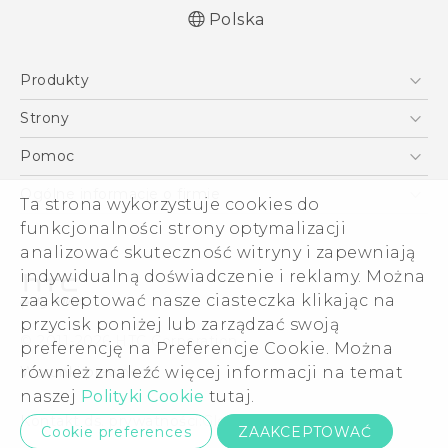
Polska
Produkty
Polish - Skrócony przewodnik
Smartfony
Polish - Podręczniki użytkownika
Strony
Polish - Wytyczne dotyczące bezpieczeństwa i
5G
HTC Vive
Pomoc
wytyczne wymagane przez prawo
VIVE
HTC Dev
Pomoc
English - Quick start guide
Ogólne informacje o firmie
Ta strona wykorzystuje cookies do
Akcesoria
English - User manual
Pomoc E-commerce
ESG
funkcjonalności strony optymalizacji
English - Safety and regulatory guide
analizować skuteczność witryny i zapewniają
Informacje o firmie
indywidualną doświadczenie i reklamy. Można
Dla inwestorów (angielski)
zaakceptować nasze ciasteczka klikając na
Cookie Preferences
przycisk poniżej lub zarządzać swoją
© 2011-2026 HTC Corporation
preferencję na Preferencje Cookie. Można
Kariera
Warunki prawne
również znaleźć więcej informacji na temat
Security and Privacy Whitepaper
naszej
Polityki Cookie
tutaj.
Kontakt ds. prywatności:
Global-Privacy@htc.com
Cookie preferences
ZAAKCEPTOWAĆ