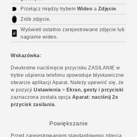
Przełącz między trybem
Wideo
a
Zdjęcie
.
Zrób zdjęcie.
Wyświetl ostatnio zarejestrowane zdjęcie lub
nagranie wideo.
Wskazówka:
Dwukrotne naciśnięcie przycisku
ZASILANIE
w
trybie uśpienia telefonu spowoduje błyskawiczne
otwarcie aplikacji
Aparat
. Należy upewnić się, że
w pozycji
Ustawienia
>
Ekran, gesty i przyciski
zaznaczona została opcja
Aparat: naciśnij 2x
przycisk zasilania
.
Powiększanie
Przed zarejestrowaniem standardowego zdjęcia