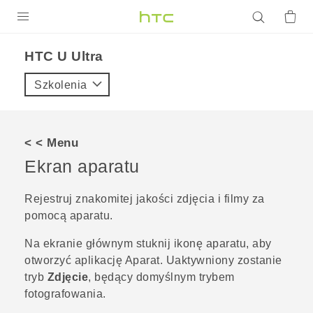
PRODUKTY
HTC U Ultra‎
VIVE
Szkolenia
G REIGNS
SMARTFONY
< < Menu
AKCESORIA
Ekran aparatu
VIVERSE
Rejestruj znakomitej jakości zdjęcia i filmy za
pomocą aparatu.
POMOC TECHNICZNA
Na
ekranie głównym
stuknij ikonę aparatu, aby
Urządzenia i akcesoria HTC
Zaloguj się
otworzyć aplikację
Aparat
.
Uaktywniony zostanie
tryb
Zdjęcie
, będący domyślnym trybem
fotografowania.