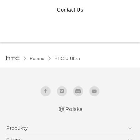
Contact Us
Pomoc
HTC U Ultra‎
Polska
Produkty
Polish - Skrócony przewodnik
Smartfony
Polish - Podręczniki użytkownika
Strony