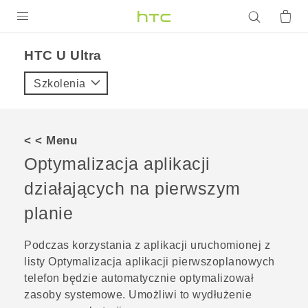
PRODUKTY
HTC U Ultra‎
VIVE
Szkolenia
G REIGNS
SMARTFONY
< < Menu
AKCESORIA
Optymalizacja aplikacji
VIVERSE
działających na pierwszym
planie
POMOC TECHNICZNA
Urządzenia i akcesoria HTC
Zaloguj się
Podczas korzystania z aplikacji uruchomionej z
listy
Optymalizacja aplikacji pierwszoplanowych
telefon będzie automatycznie optymalizował
zasoby systemowe. Umożliwi to wydłużenie