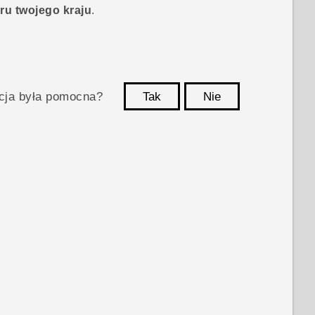
u twojego kraju
.
acja była pomocna?
Tak
Nie
Dziękujemy!