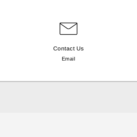
Contact Us
Email
Polish - Skrócony przewodnik
Polish - Podręczniki użytkownika
Polish - Wytyczne dotyczące bezpieczeństwa i wytyczne