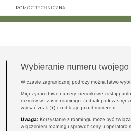
POMOC TECHNICZNA
Urządzenia i akcesoria HTC
SMARTFONY
AKCESORIA
Wybieranie numeru twojego 
W czasie zagranicznej podróży można łatwo wybi
Międzynarodowe numery kierunkowe zostają aut
rozmów w czasie roamingu. Jednak podczas ręcz
wpisać znak (+) i kod kraju przed numerem.
Uwaga:
Korzystanie z roamingu może być związa
włączeniem roamingu sprawdź ceny u operatora s