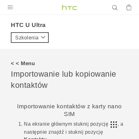
PRODUKTY
HTC U Ultra‎
VIVE
Szkolenia
G REIGNS
SMARTFONY
< < Menu
AKCESORIA
Importowanie lub kopiowanie
VIVERSE
kontaktów
POMOC TECHNICZNA
Importowanie kontaktów z karty
nano
Urządzenia i akcesoria HTC
Zaloguj się
SIM
Na
ekranie głównym
stuknij pozycję
, a
następnie znajdź i stuknij pozycję