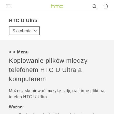
PRODUKTY
HTC U Ultra‎
VIVE
Szkolenia
G REIGNS
SMARTFONY
< < Menu
AKCESORIA
Kopiowanie plików między
VIVERSE
telefonem
HTC U Ultra
a
komputerem
POMOC TECHNICZNA
Urządzenia i akcesoria HTC
Zaloguj się
Możesz skopiować muzykę, zdjęcia i inne pliki na
telefon
HTC U Ultra
.
Ważne: