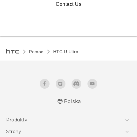
Contact Us
Pomoc
HTC U Ultra‎
Polska
Produkty
Polish - Skrócony przewodnik
Smartfony
Polish - Podręczniki użytkownika
Strony