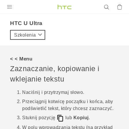
PRODUKTY
HTC U Ultra‎
VIVE
Szkolenia
G REIGNS
SMARTFONY
< < Menu
AKCESORIA
Zaznaczanie, kopiowanie i
VIVERSE
wklejanie tekstu
POMOC TECHNICZNA
Naciśnij i przytrzymaj słowo.
Przeciągnij kotwicę początku i końca, aby
Urządzenia i akcesoria HTC
Zaloguj się
podświetlić tekst, który chcesz zaznaczyć.
Stuknij pozycję
lub
Kopiuj
.
W polu wprowadzania tekstu (na przykład