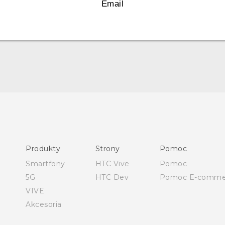
Email
Polish - Skrócony przewodnik
Polish - Podręczniki użytkownika
Polish - Wytyczne dotyczące bezpieczeństwa i wytyczne
wymagane przez prawo
Produkty
Strony
Pomoc
English - Quick start guide
Smartfony
HTC Vive
Pomoc
English - User manual
5G
HTC Dev
Pomoc E-comme
English - Safety and regulatory guide
VIVE
Akcesoria