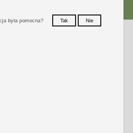
acja była pomocna?
Tak
Nie
Dziękujemy!