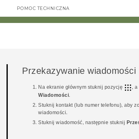
POMOC TECHNICZNA
Urządzenia i akcesoria HTC
SMARTFONY
AKCESORIA
Przekazywanie wiadomości
Na
ekranie głównym
stuknij pozycję
, a
Wiadomości
.
Stuknij kontakt (lub numer telefonu), aby
wiadomości.
Stuknij wiadomość, następnie stuknij
Prześ