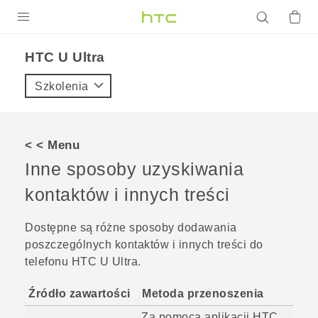
PRODUKTY
HTC U Ultra‎
VIVE
Szkolenia
G REIGNS
SMARTFONY
< < Menu
AKCESORIA
Inne sposoby uzyskiwania
VIVERSE
kontaktów i innych treści
POMOC TECHNICZNA
Dostępne są różne sposoby dodawania
poszczególnych kontaktów i innych treści do
Urządzenia i akcesoria HTC
Zaloguj się
telefonu
HTC U Ultra
.
Źródło zawartości
Metoda przenoszenia
Za pomocą aplikacji
HTC