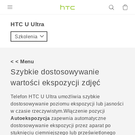
PRODUKTY
HTC U Ultra‎
VIVE
Szkolenia
G REIGNS
SMARTFONY
< < Menu
AKCESORIA
Szybkie dostosowywanie
VIVERSE
wartości ekspozycji zdjęć
POMOC TECHNICZNA
Telefon
HTC U Ultra
umożliwia szybkie
dostosowywanie poziomu ekspozycji lub jasności
Urządzenia i akcesoria HTC
Zaloguj się
w czasie rzeczywistym.Włączenie pozycji
Autoekspozycja
zapewnia automatyczne
dostosowywanie ekspozycji przez aparat po
stuknięciu ciemniejszego lub prześwietlonego