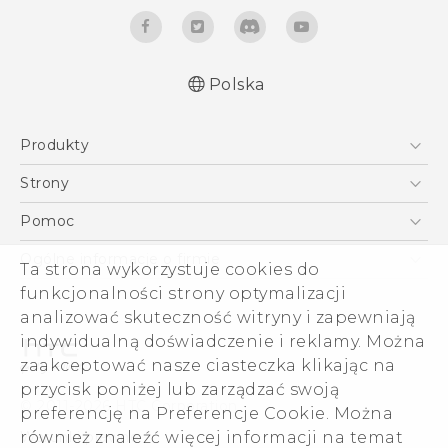
Polska
Produkty
Polish - Skrócony przewodnik
Smartfony
Polish - Podręczniki użytkownika
Strony
Polish - Wytyczne dotyczące bezpieczeństwa i
5G
HTC Vive
Pomoc
wytyczne wymagane przez prawo
VIVE
HTC Dev
Pomoc
English - Quick start guide
Ogólne informacje o firmie
Ta strona wykorzystuje cookies do
Akcesoria
English - User manual
Pomoc E-commerce
ESG
funkcjonalności strony optymalizacji
English - Safety and regulatory guide
analizować skuteczność witryny i zapewniają
Informacje o firmie
indywidualną doświadczenie i reklamy. Można
Dla inwestorów (angielski)
zaakceptować nasze ciasteczka klikając na
Cookie Preferences
przycisk poniżej lub zarządzać swoją
© 2011-2026 HTC Corporation
preferencję na Preferencje Cookie. Można
Kariera
Warunki prawne
również znaleźć więcej informacji na temat
Security and Privacy Whitepaper