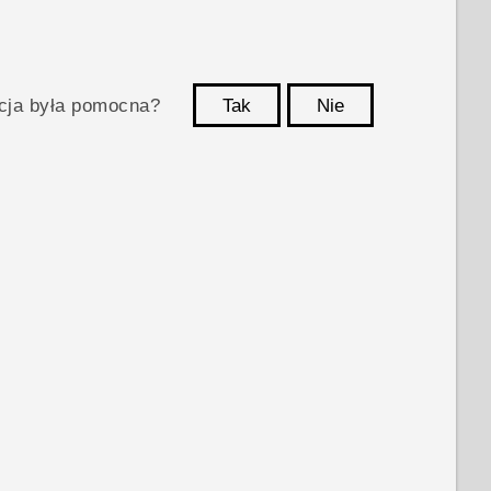
acja była pomocna?
Tak
Nie
Dziękujemy!