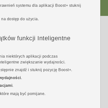
prawnień systemu dla aplikacji
Boost+
stuknij
 na dostęp do użycia
.
jątków funkcji
Inteligentne
ia niektórych aplikacji podczas
nteligentne zwiększanie wydajności
.
astępnie znajdź i stuknij pozycję
Boost+
.
 wydajności
.
kacjami
.
 które mają być pomijane.