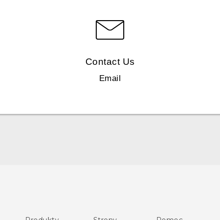
Contact Us
Email
Polish - Skrócony przewodnik
Polish - Podręczniki użytkownika
Polish - Wytyczne dotyczące bezpieczeństwa i wytyczne
wymagane przez prawo