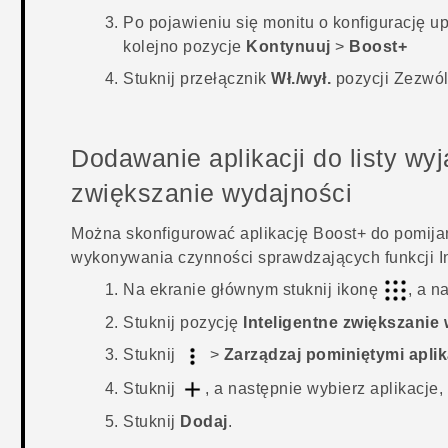
Po pojawieniu się monitu o konfigurację u
kolejno pozycje
Kontynuuj
>
Boost+
Stuknij przełącznik
Wł./wył.
pozycji
Zezwól
Dodawanie aplikacji do listy wy
zwiększanie wydajności
Można skonfigurować aplikację
Boost+
do pomijan
wykonywania czynności sprawdzających funkcji
I
Na ekranie głównym stuknij ikonę
, a n
Stuknij pozycję
Inteligentne zwiększanie
Stuknij
>
Zarządzaj pominiętymi apli
Stuknij
, a następnie wybierz aplikacje,
Stuknij
Dodaj
.