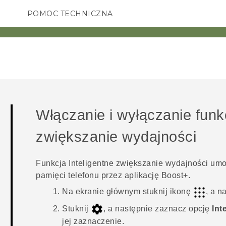
POMOC TECHNICZNA
Urządzenia i akcesoria HTC
SMARTFONY
AKCESORIA
Włączanie i wyłączanie funk
zwiększanie wydajności
Funkcja
Inteligentne zwiększanie wydajności
umoż
pamięci telefonu przez aplikację
Boost+
.
Na ekranie głównym stuknij ikonę
, a n
Stuknij
, a następnie zaznacz opcję
Int
jej zaznaczenie.